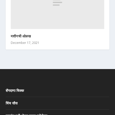
मशीनची ओळख
December 17, 2021
शेंगदाणा चिक्क
चिंच सौस