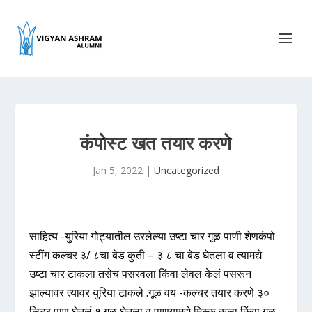
कंपोस्ट खत तयार करणे
Jan 5, 2022
|
Uncategorized
साहित्य -युरिया गोट्यातील उरलेल्या उष्टा चार गूळ पाणी शेणकंपो
स्टींग कल्चर ३/ ८चा बेड कुती – ३ ८ चा बेड घेतला व त्यामद्ये
उष्टा चार टाकला तसेच पसरवला किंवा लेवल केलं पसरून
झाल्यावर त्यावर युरिया टाकले .गूळ वय -कल्चर तयार करणे ३०
लिटर पाण घेतलं १ गूळ घेतला व पाणयामद्ये मिस्क कला किंवा गूळ