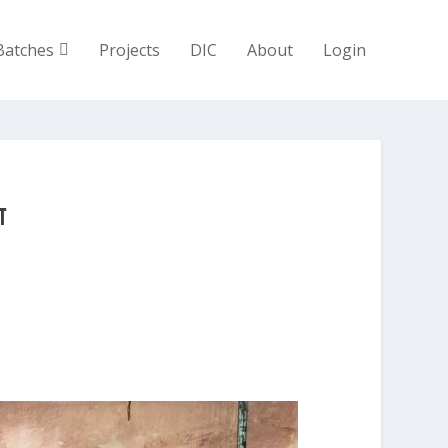
Batches
Projects
DIC
About
Login
ा