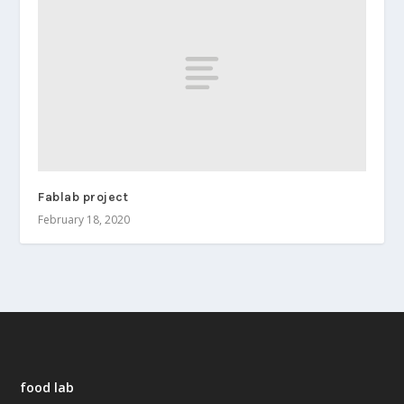
Fablab project
February 18, 2020
food lab