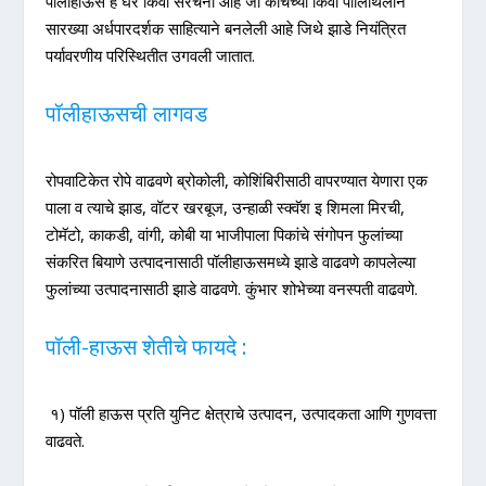
पॉलीहाऊस हे घर किंवा संरचना आहे जी काचेच्या किंवा पॉलिथिलीन
सारख्या अर्धपारदर्शक साहित्याने बनलेली आहे जिथे झाडे नियंत्रित
पर्यावरणीय परिस्थितीत उगवली जातात.
पॉलीहाऊसची लागवड
रोपवाटिकेत रोपे वाढवणे ब्रोकोली, कोशिंबिरीसाठी वापरण्यात येणारा एक
पाला व त्याचे झाड, वॉटर खरबूज, उन्हाळी स्क्वॅश इ शिमला मिरची,
टोमॅटो, काकडी, वांगी, कोबी या भाजीपाला पिकांचे संगोपन फुलांच्या
संकरित बियाणे उत्पादनासाठी पॉलीहाऊसमध्ये झाडे वाढवणे कापलेल्या
फुलांच्या उत्पादनासाठी झाडे वाढवणे. कुंभार शोभेच्या वनस्पती वाढवणे.
पॉली-हाऊस शेतीचे फायदे :
१) पॉली हाऊस प्रति युनिट क्षेत्राचे उत्पादन, उत्पादकता आणि गुणवत्ता
वाढवते.