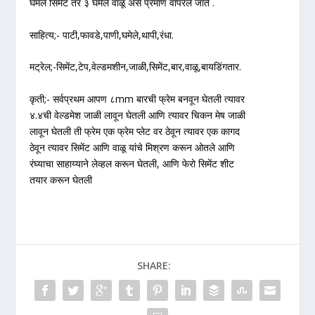
घमेले सिमेंट तर ३ घमेले वाळू असे प्रमाण वापरले जाते .
साहित्य;- पाटी,फावडे,पाणी,घमेले,थापी,रंधा.
मट्रेल;-सिमेंट,टेप,वेल्डमशीन,जाळी,सिमेंट,बार,वाळू,बायडिंगतार.
कृती;- सर्वप्रथम आपण ८mm बारची फ्रेम बनवून घेतली त्यावर
४.४ची वेल्डमेश जाळी लावून घेतली आणि त्यावर चिकन मेष जाळी
लावून घेतली ती फ्रेम एक फ्रेम प्लेट वर ठेवून त्यावर एक कागद
ठेवून त्यावर सिमेंट आणि वाळू यांचे मिश्रण करून ओतले आणि
रंघ्याचा साहाय्याने लेव्हल करून घेतली, आणि फेरो सिमेंट शीट
तयार करून घेतली
SHARE: