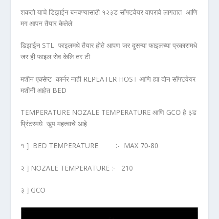
शकतो याचे डिझाईन बनवण्यासाठी १२३ड सॉफ्टवेयर वापरावे लागतात आणि
मग आपन तैयार केलेले
डिझाईन STL फाइलमधे तैयार होते आपण जर दुसऱ्या फाइलच्या प्रकारामधे
जर ही फाइल सेव केलि तर टी
मशीन एक्सेप्ट कार्नर नाही REPEATER HOST आणि ह्या दोन सॉफ्टवेयर
मशीनी आहेत BED
TEMPERATURE NOZALE TEMPERATURE आणि GCO हे ३ड
प्रिंटरमधे खुप महत्वाचे आहे
१ ] BED TEMPERATURE :- MAX 70-80
२ ] NOZALE TEMPERATURE :- 210
३ ] GCO