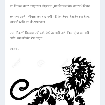
मग विनयल कटर कंप्यूटरला जोड़ायचा ,मग विनयल पेपर कटरमधे फिक्स
करायचा आणि मशीनला कमांड द्यायची मास्किंग टेपने डिझाईन त्या टेपवर
घ्यायची आणि मग ती आपल्याला
ज्या ठिकाणी चिटकवायची आहे तिथे ठेवायची आणि निट प्रेस करायची
आणि मग मास्किंग टेप काढून
घ्यायचा.