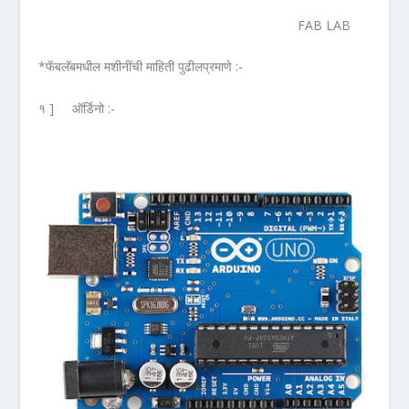
FAB LAB
*फॅबलॅबमधील मशीनींची माहिती पुढीलप्रमाणे :-
१ ] ऑर्डिनो :-