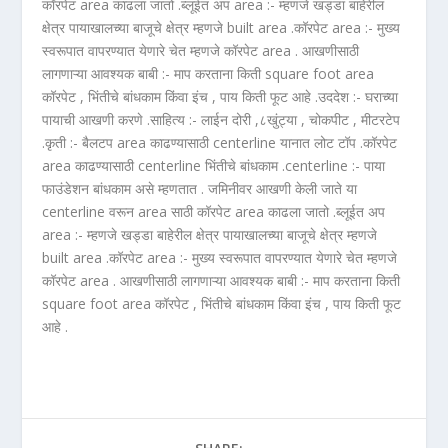
कॉरपेट area काढला जातो .ब्लूईत अप area :- म्हणजे खड्डा बाहेरील
क्षेत्र पायाखालच्या बाजूचे क्षेत्र म्हणजे built area .कॉरपेट area :- मुख्य
स्वरूपात वापरण्यात येणारे चेत म्हणजे कॉरपेट area . आखणीसाठी
लागणाऱ्या आवश्यक बाबी :- माप करताना किती square foot area
कॉरपेट , भिंतीचे बांधकाम किंवा इंच , पाय किती फूट आहे .उददेश :- घराच्या
पायाची आखणी करणे .साहित्य :- लाईन दोरी ,८खुंट्या , चोकपीट , मीटरटेप
.कृती :- बैलटप area काढण्यासाठी centerline यानात लोट टॉप .कॉरपेट
area काढण्यासाठी centerline भिंतीचे बांधकाम .centerline :- पाया
फाउंडेशन बांधकाम असे म्हणतात . जमिनीवर आखणी केली जाते या
centerline वरून area साठी कॉरपेट area काढला जातो .ब्लूईत अप
area :- म्हणजे खड्डा बाहेरील क्षेत्र पायाखालच्या बाजूचे क्षेत्र म्हणजे
built area .कॉरपेट area :- मुख्य स्वरूपात वापरण्यात येणारे चेत म्हणजे
कॉरपेट area . आखणीसाठी लागणाऱ्या आवश्यक बाबी :- माप करताना किती
square foot area कॉरपेट , भिंतीचे बांधकाम किंवा इंच , पाय किती फूट
आहे .