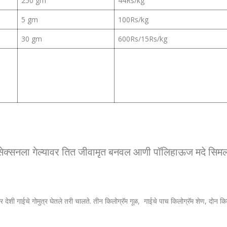
250 gm
44Rs/kg
5 gm
100Rs/kg
30 gm
600Rs/15Rs/kg
ि सेक्सनला गेल्यावर तित जीवामृत बनवल आणी पॉलिहाऊज मदे सिमला
र देशी गाईचे गोमुत्र घेतले तरी चालते. तीन किलोग्रॅम गूळ, गाईचे पाच किलोग्रॅम शेण, दोन क