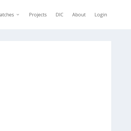
atches
Projects
DIC
About
Login