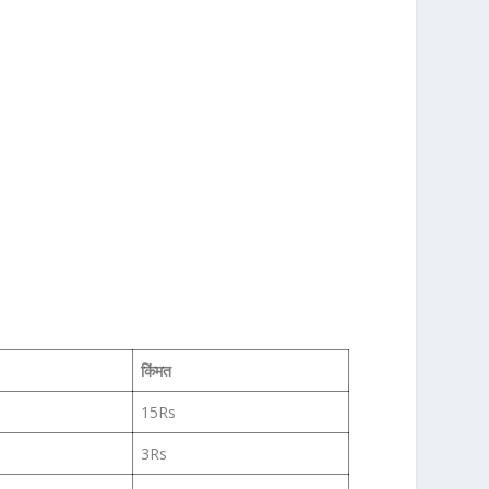
किंमत
15Rs
3Rs