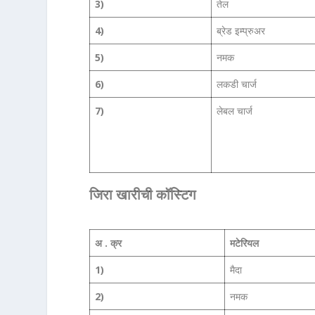
3)
तेल
4)
ब्रेड इम्प्रुअर
5)
नमक
6)
लकडी चार्ज
7)
लेबल चार्ज
जिरा खारीची कॉस्टिग
अ . क्र
मटेरियल
1)
मैदा
2)
नमक