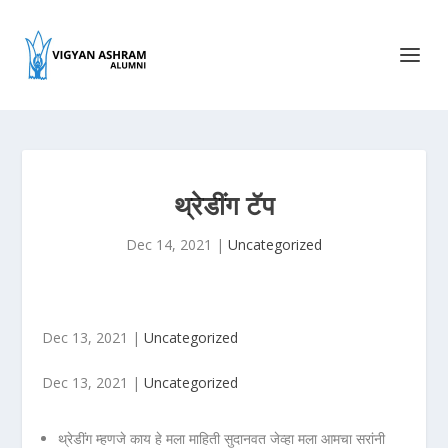
थ्रेडींग टॅप
Dec 14, 2021
|
Uncategorized
Dec 13, 2021 |
Uncategorized
Dec 13, 2021 |
Uncategorized
थ्रेडींग म्हणजे काय हे मला माहिती सुदानवत जेव्हा मला आमचा सरांनी