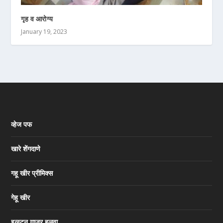
गृह व आरोग्य
January 19, 2023
व्हेज पफ
खारे शेंगदाणे
गहू खीर प्रीमिक्स
गेहू खीर
इन्स्टन गाजर हलवा