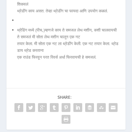
शिकवलं
थ्रेडींग काय असत. तेव्हा थ्रेडींग चा फायदा आणि उपयोग कळलं.
थ्रेडिंग मध्ये (पीच,)म्हणजे काय ते समजल लेथ मशीन, कशी चालवायची
ते समजलं मी सोता लेथ मशीन चालून एक नट
तयार केला. मी सोता एक नट ला थ्रेडींग केली. एक नट तयार केला. थ्रेड
डाय थ्रेड करताना
एक राउंड फिरवून परत रिवर्स अर्धा फिरवायची हे समजलं.
SHARE: