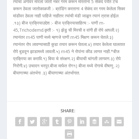
त्यांचा अंगावर मारला जातो नंबर गरम करून मारताना 5 सेकंद पर्यंत टच
करून ठेवला जातोकाळजी :- ब्रांडिंग करताना 4 सेकंद वर गरम केलेला सिका
मांडीवर ठेवला नाही पाहिजे नाहीतर त्यांची मंडी जाळून त्यानं त्रास होईल
.१३) बीज प्रक्रियाउद्देश :- बीज प्रक्रियासाहित्य :- पाणी m-
45,Trichodemd.कृती :- १) झेडु ची मिरची व वांगी ही रोपे आपली.२)
त्यानंतर m45 पाणी मध्ये म्हणजे पाणी m45 मिक्षण करून घेतले.३)
त्यानंतर रोप लावण्यासाठी कुडा तयार करून घेतला.४) तयार केलेला घालतात
रोपे बुडवून झाडामध्ये लावली.५) m45 ने रोपांना कीड लागत नाही.*बीज
प्रक्रिया का करावि.१) बिया चे संरक्षण.२) बीयाची चांगली लागवण.३) रोपे
निरोगी.४) उचादन भरपुर.बीजा मार्फत रोग१) बीजा मध्ये रोगाचे वीषाणु .२)
बीयाणाच्या अंतर्भगा .३) बीयाणाच्या अंतर्भागात.
SHARE: