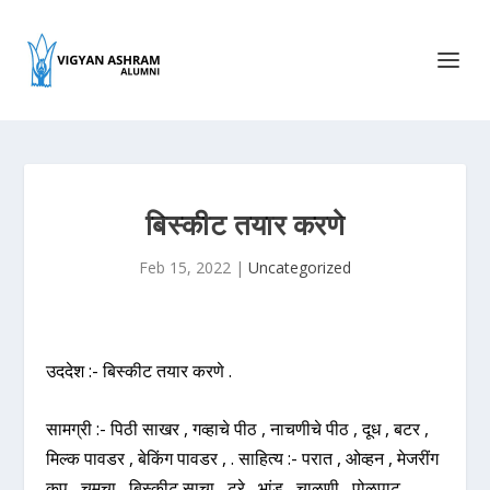
बिस्कीट तयार करणे
Feb 15, 2022
|
Uncategorized
उददेश :- बिस्कीट तयार करणे .
सामग्री :- पिठी साखर , गव्हाचे पीठ , नाचणीचे पीठ , दूध , बटर ,
मिल्क पावडर , बेकिंग पावडर , . साहित्य :- परात , ओव्हन , मेजरींग
कप , चमचा , बिस्कीट साचा , ट्रे , भांड , चाळणी , पोळपाट ,