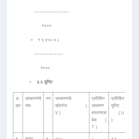
———————–
१०००
= १ x ४५० x ८
——————-
१०००
=
३.६ युनिट
अ.
उपकरणांचे
नग
उपकरणांचे
प्रतिदिन
प्रतिदिन
क्र
नाव
व्होल्टेज (
उपकरण
युनिट
V )
वापरण्याचं
( U
वेळ (
)
T )
१.
कूलर
१
४५०
८
३.६