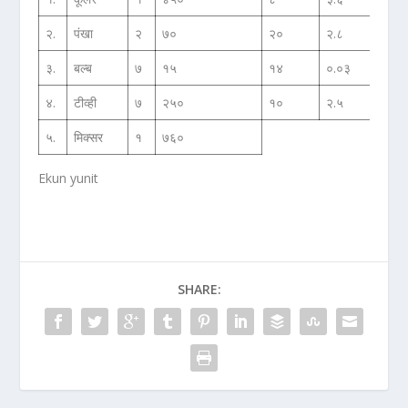
२.
पंखा
२
७०
२०
२.८
३.
बल्ब
७
१५
१४
०.०३
४.
टीव्ही
७
२५०
१०
२.५
५.
मिक्सर
१
७६०
Ekun yunit
SHARE: