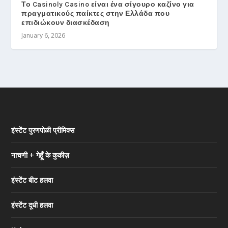
Το Casinoly Casino είναι ένα σίγουρο καζίνο για
πραγματικούς παίκτες στην Ελλάδα που
επιδιώκουν διασκέδαση
January 6, 2026
इंस्टेंट पुरणपोळी प्रीमिक्स
नाचणी + गेहूँ के कुकीज़
इंस्टेंट बीट हलवा
इंस्टेंट दूधी हलवा