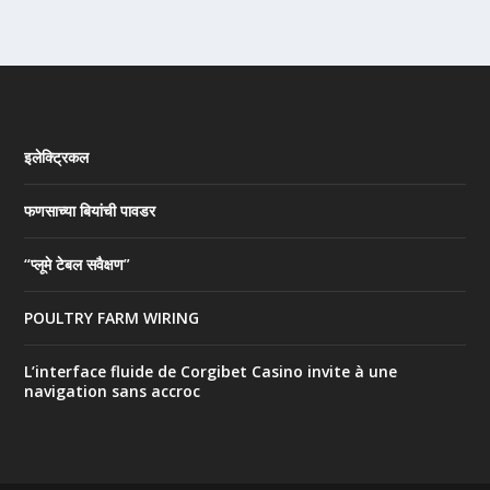
इलेक्ट्रिकल
फणसाच्या बियांची पावडर
“प्लूमे टेबल सवैक्षण”
POULTRY FARM WIRING
L’interface fluide de Corgibet Casino invite à une
navigation sans accroc