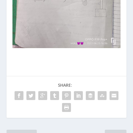
SHARE: