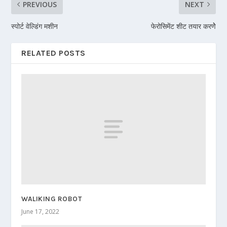
PREVIOUS
NEXT
स्पोर्ट वेल्डिंग मशीन
फेरोसिमेंट शीट तयार करणेे
RELATED POSTS
WALIKING ROBOT
June 17, 2022