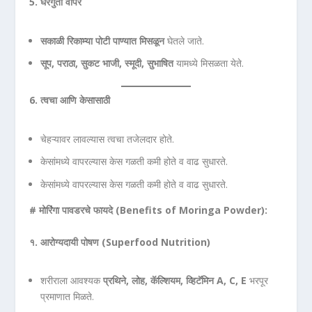
5.
घरगुती वापर
सकाळी रिकाम्या पोटी पाण्यात मिसळून
घेतले जाते.
सूप,
पराठा,
सुकट भाजी,
स्मूदी,
सुभाषित
यामध्ये मिसळता येते.
6.
त्वचा आणि केसासाठी
चेहऱ्यावर लावल्यास त्वचा तजेलदार होते.
केसांमध्ये वापरल्यास केस गळती कमी होते व वाढ सुधारते.
केसांमध्ये वापरल्यास केस गळती कमी होते व वाढ सुधारते.
#
मोरिंगा पावडरचे फायदे (Benefits of Moringa Powder):
१. आरोग्यदायी पोषण (Superfood Nutrition)
शरीराला आवश्यक
प्रथिने,
लोह,
कॅल्शियम,
व्हिटॅमिन A, C, E
भरपूर
प्रमाणात मिळते.