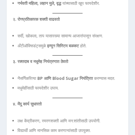
गर्भवती महिला,
लहान मुले,
वृद्ध
यांच्यासाठी खूप फायदेशीर.
२. रोगप्रतिकारक शक्ती वाढवतो
सर्दी, खोकला, ताप यासारख्या सामान्य आजारांपासून संरक्षण.
अँटीऑक्सिडंट्समुळे
इम्युन सिस्टिम बळकट
होते.
३. रक्तदाब व मधुमेह नियंत्रणात ठेवतो
नैसर्गिकरित्या
BP
आणि Blood Sugar
नियंत्रित
करण्यास मदत.
मधुमेहींसाठी फायदेशीर उपाय.
४. मेंदू कार्य सुधारतो
लक्ष केंद्रीकरण, स्मरणशक्ती आणि मन:शांतीसाठी उपयोगी.
विद्यार्थी आणि मानसिक काम करणाऱ्यांसाठी उपयुक्त.