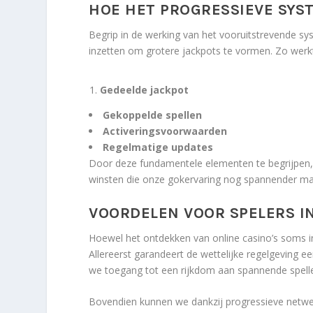
HOE HET PROGRESSIEVE SYS
Begrip in de werking van het vooruitstrevende sy
inzetten om grotere jackpots te vormen. Zo werkt
Gedeelde jackpot
Gekoppelde spellen
Activeringsvoorwaarden
Regelmatige updates
Door deze fundamentele elementen te begrijpen,
winsten die onze gokervaring nog spannender m
VOORDELEN VOOR SPELERS I
Hoewel het ontdekken van online casino’s soms in
Allereerst garandeert de wettelijke regelgeving 
we toegang tot een rijkdom aan spannende spellen,
Bovendien kunnen we dankzij progressieve netwe