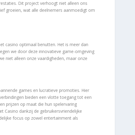
taties. Dit project verhoogt niet alleen ons
tief groeien, wat alle deelnemers aanmoedigt om
het casino optimaal benutten. Het is meer dan
ewegen we door deze innovatieve game-omgeving
 we niet alleen onze vaardigheden, maar onze
spannende games en lucratieve promoties. Hier
verbindingen bieden een vlotte toegang tot een
 en prijzen op maat die hun spelervaring
t Casino dankzij de gebruikersvriendelijke
delijke focus op zowel entertainment als