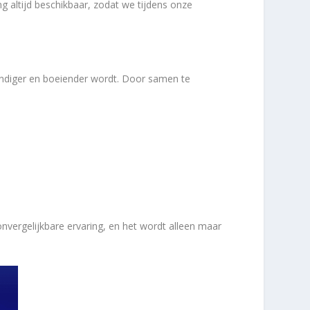
 altijd beschikbaar, zodat we tijdens onze
endiger en boeiender wordt. Door samen te
vergelijkbare ervaring, en het wordt alleen maar