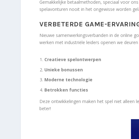
Gemakkelijke betaalmethoden, speciaal voor ons o
spelavonturen nooit in het ongewisse worden gel
VERBETERDE GAME-ERVARIN
Nieuwe samenwerkingsverbanden in de online goki
werken met industriële leiders openen we deuren 
Creatieve spelontwerpen
Unieke bonussen
Moderne technologie
Betrokken functies
Deze ontwikkelingen maken het spel niet alleen 
beter!