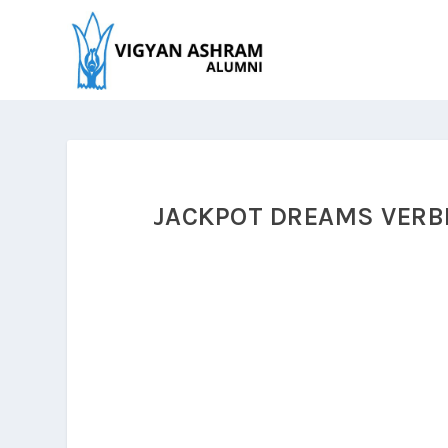
JACKPOT DREAMS VERB