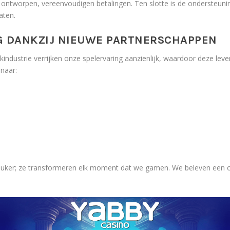
ntworpen, vereenvoudigen betalingen. Ten slotte is de ondersteuning
aten.
G DANKZIJ NIEUWE PARTNERSCHAPPEN
ndustrie verrijken onze spelervaring aanzienlijk, waardoor deze lev
naar:
leuker; ze transformeren elk moment dat we gamen. We beleven een on