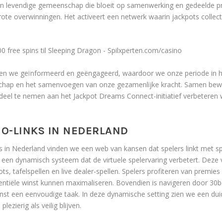
n levendige gemeenschap die bloeit op samenwerking en gedeelde pres
ote overwinningen. Het activeert een netwerk waarin jackpots collec
lijven we geïnformeerd en geëngageerd, waardoor we onze periode in 
aadschap en het samenvoegen van onze gezamenlijke kracht. Samen b
 deel te nemen aan het Jackpot Dreams Connect-initiatief verbeteren
NO-LINKS IN NEDERLAND
ks in Nederland vinden we een web van kansen dat spelers linkt met 
 een dynamisch systeem dat de virtuele spelervaring verbetert. Deze 
, tafelspellen en live dealer-spellen. Spelers profiteren van premies
ntiële winst kunnen maximaliseren. Bovendien is navigeren door 30be
enst een eenvoudige taak. In deze dynamische setting zien we een dui
ezierig als veilig blijven.