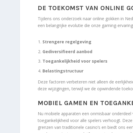
DE TOEKOMST VAN ONLINE G
Tijdens ons onderzoek naar online gokken in Nede
een belangrijke evolutie die onze gaming-ervaring
Strengere regelgeving
Gediversifieerd aanbod
Toegankelijkheid voor spelers
Belastingstructuur
Deze factoren verbeteren niet alleen de eerlijk
deze wijzigingen, terwijl we de opwindende toe
MOBIEL GAMEN EN TOEGANKE
Nu mobiele apparaten een onmisbaar onderdeel va
toegankelijkheid voor alle spelers verhoogt. Dez
grenzen van traditionele casino’s en biedt ons e