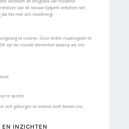
dien verbetert de integratie van moderne
mhelzen van dit nieuwe tijdperk verbetert niet
g die het met zich meebrengt.
lomgeving te creëren. Door strikte maatregelen te
 Dit zijn de cruciale elementen waarop we ons
kheid.
op te sporen.
r zich geborgen en erkend voelt binnen ons
 EN INZICHTEN