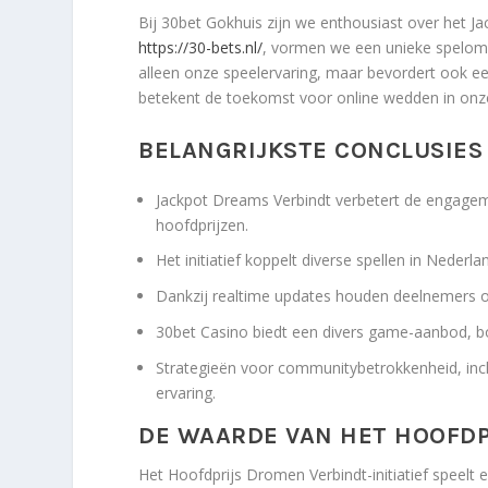
Bij 30bet Gokhuis zijn we enthousiast over het Ja
https://30-bets.nl/
, vormen we een unieke spelomg
alleen onze speelervaring, maar bevordert ook 
betekent de toekomst voor online wedden in onze
BELANGRIJKSTE CONCLUSIES
Jackpot Dreams Verbindt verbetert de engagem
hoofdprijzen.
Het initiatief koppelt diverse spellen in Ne
Dankzij realtime updates houden deelnemers op
30bet Casino biedt een divers game-aanbod, b
Strategieën voor communitybetrokkenheid, inc
ervaring.
DE WAARDE VAN HET HOOFDP
Het Hoofdprijs Dromen Verbindt-initiatief speelt 