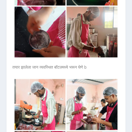
तयार झालेला जान व्यवस्थित बॉटलमध्ये भरून घेणे b