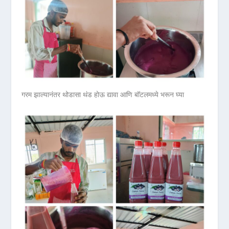
गरम झाल्यानंतर थोडासा थंड होऊ द्यावा आणि बॉटलमध्ये भरून घ्या