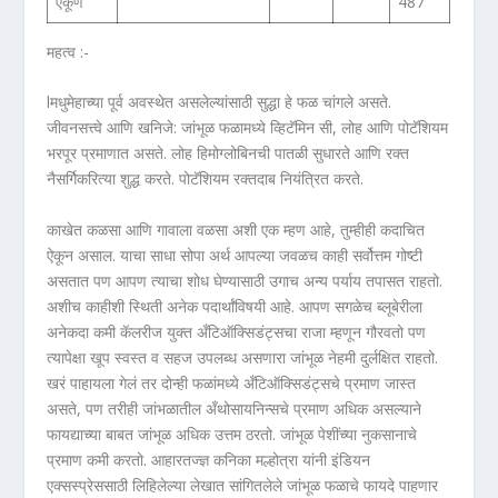
एकूण
487
महत्व :-
lमधुमेहाच्या पूर्व अवस्थेत असलेल्यांसाठी सुद्धा हे फळ चांगले असते.
जीवनसत्त्वे आणि खनिजे: जांभूळ फळामध्ये व्हिटॅमिन सी, लोह आणि पोटॅशियम
भरपूर प्रमाणात असते. लोह हिमोग्लोबिनची पातळी सुधारते आणि रक्त
नैसर्गिकरित्या शुद्ध करते. पोटॅशियम रक्तदाब नियंत्रित करते.
काखेत कळसा आणि गावाला वळसा अशी एक म्हण आहे, तुम्हीही कदाचित
ऐकून असाल. याचा साधा सोपा अर्थ आपल्या जवळच काही सर्वोत्तम गोष्टी
असतात पण आपण त्याचा शोध घेण्यासाठी उगाच अन्य पर्याय तपासत राहतो.
अशीच काहीशी स्थिती अनेक पदार्थांविषयी आहे. आपण सगळेच ब्लूबेरीला
अनेकदा कमी कॅलरीज युक्त अँटिऑक्सिडंट्सचा राजा म्हणून गौरवतो पण
त्यापेक्षा खूप स्वस्त व सहज उपलब्ध असणारा जांभूळ नेहमी दुर्लक्षित राहतो.
खरं पाहायला गेलं तर दोन्ही फळांमध्ये अँटिऑक्सिडंट्सचे प्रमाण जास्त
असते, पण तरीही जांभळातील अँथोसायनिन्सचे प्रमाण अधिक असल्याने
फायद्याच्या बाबत जांभूळ अधिक उत्तम ठरतो. जांभूळ पेशींच्या नुकसानाचे
प्रमाण कमी करतो. आहारतज्ज्ञ कनिका मल्होत्रा यांनी इंडियन
एक्सस्प्रेससाठी लिहिलेल्या लेखात सांगितलेले जांभूळ फळाचे फायदे पाहणार