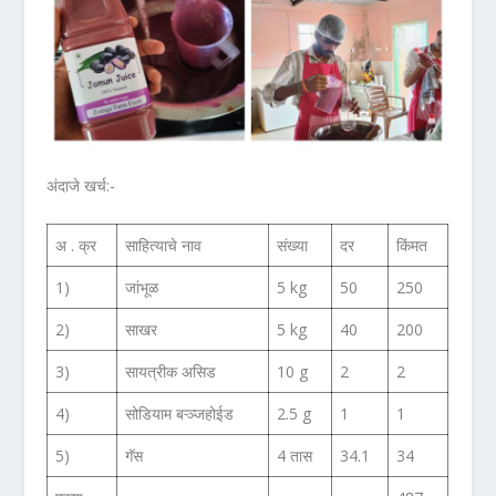
अंदाजे खर्च:-
अ . क्र
साहित्याचे नाव
संख्या
दर
किंमत
1)
जांभूळ
5 kg
50
250
2)
साखर
5 kg
40
200
3)
सायत्रीक असिड
10 g
2
2
4)
सोडियाम बऱ्ञ्जहोईड
2.5 g
1
1
5)
गॅस
4 तास
34.1
34