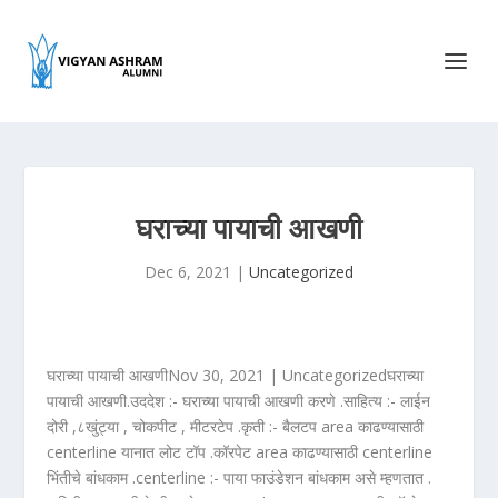
घराच्या पायाची आखणी
Dec 6, 2021
|
Uncategorized
घराच्या पायाची आखणीNov 30, 2021 | Uncategorizedघराच्या
पायाची आखणी.उददेश :- घराच्या पायाची आखणी करणे .साहित्य :- लाईन
दोरी ,८खुंट्या , चोकपीट , मीटरटेप .कृती :- बैलटप area काढण्यासाठी
centerline यानात लोट टॉप .कॉरपेट area काढण्यासाठी centerline
भिंतीचे बांधकाम .centerline :- पाया फाउंडेशन बांधकाम असे म्हणतात .