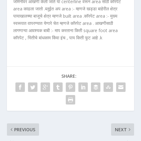
जमिनीवर आखणी केली जाते या centerline वरून area साठी कॉरपेट
area काढला जातो .ब्लूईत अप area :- म्हणजे खड्डा बाहेरील क्षेत्र
पायाखालच्या बाजूचे क्षेत्र म्हणजे built area .कॉरपेट area :- मुख्य
स्वरूपात वापरण्यात येणारे चेत म्हणजे कॉरपेट area . आखणीसाठी
लागणाऱ्या आवश्यक बाबी :- माप करताना किती square foot area
कॉरपेट , भिंतीचे बांधकाम किंवा इंच , पाय किती फूट आहे .k
SHARE:
PREVIOUS
NEXT