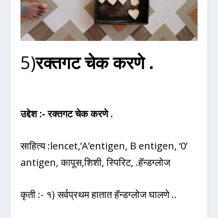
5)
रक्तगट चेक करणे .
उद्देश :- रक्तगट चेक करणे .
साहित्य :lencet,’A’entigen, B entigen, ‘0’
antigen, कापूस,शिशी, स्पिरिट, .हॅन्डग्लोज
कृती :- १) सर्वप्रथम हातात हॅन्डग्लोज घालणे ..