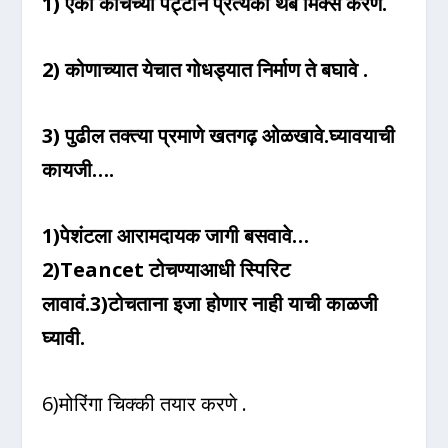
1) एका काचेच्या पट्टीने प्रत्येकी थेंब मिक्स करणे.
2) कोणाच्यात येचात गोधड्यात निर्माण ते बघावे .
3) पुढील तक्त्या प्रमाणे खतगढ़ ओळखावे.घ्यावयाची
कायजी….
1)पेशंटला आरामदायक जागी बसवावे…
2)Teancet टोचण्याआधी स्पिरिट
लावावं.3)टोचताना इजा होणार नाही याची काळजी
घ्यावी.
6)मोरिंगा चिक्की तयार करणे .