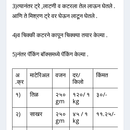
3)त्यानंतर ट्रे ,लाटणी व कटरला तेल लाऊन घेतले .
आणि ते मिश्रण ट्रे वर घेऊन लाटून घेतले .
4)व चिक्की कटरने कापून चिक्क्या तयार केल्या .
5)नंतर पॅकिंग बॉक्समध्ये पॅकिंग केल्या .
अ
माटेरिअल
वजन
दर/
किंमत
.क्र
किलो
१)
तिळ
२५०
१२०/ १
३०/-
gm
kg
२)
साखर
२५०
४५ / १
११.२५/-
gm
kg