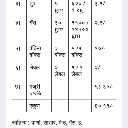
३)
तुप
५
६२० /
३.१/-
gm
१ kg
४)
गॅस
३०
११०० /
२.३/-
gm
१४२००
gm
५)
पॅकिंग
२
५ /१
१०/-
बॉक्स
बॉक्स
बॉक्स
६)
लेबल
२
१ / १
२/-
लेबल
लेबल
७)
मंजूरी
५८.६५/-
२५%
एकूण
६०.११/-
साहित्य :-पाणी, साखर, मीठ, गॅस, इ.