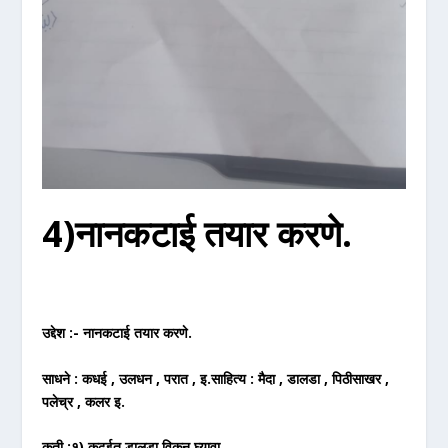
4)नानकटाई तयार करणे.
उद्देश :- नानकटाई तयार करणे.
साधने : कधई , उलधन , परात , इ.साहित्य : मैदा , डालडा , पिठीसाखर ,
पलेच्र , कलर इ.
कृती :१) कढईत डालडा विकून घ्यावा.