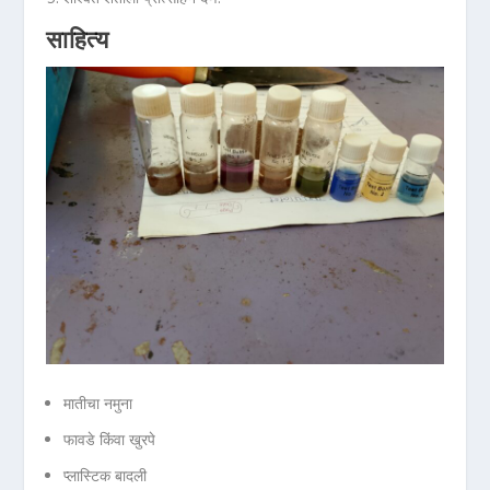
साहित्य
मातीचा नमुना
फावडे किंवा खुरपे
प्लास्टिक बादली