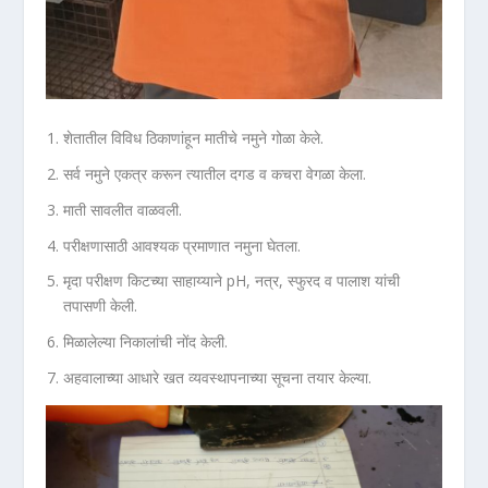
शेतातील विविध ठिकाणांहून मातीचे नमुने गोळा केले.
सर्व नमुने एकत्र करून त्यातील दगड व कचरा वेगळा केला.
माती सावलीत वाळवली.
परीक्षणासाठी आवश्यक प्रमाणात नमुना घेतला.
मृदा परीक्षण किटच्या साहाय्याने pH, नत्र, स्फुरद व पालाश यांची
तपासणी केली.
मिळालेल्या निकालांची नोंद केली.
अहवालाच्या आधारे खत व्यवस्थापनाच्या सूचना तयार केल्या.