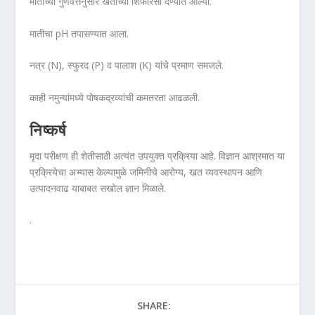
मातीच्या गुणवत्तेनुसार खतांच्या शिफारसी देण्यात आल्या.
मातीचा pH तपासण्यात आला.
नत्र (N), स्फुरद (P) व पालाश (K) यांचे प्रमाण समजले.
काही नमुन्यांमध्ये पोषकद्रव्यांची कमतरता आढळली.
निष्कर्ष
मृदा परीक्षण ही शेतीसाठी अत्यंत उपयुक्त प्रक्रिया आहे. विज्ञान आश्रमात या
प्रक्रियेचा अभ्यास केल्यामुळे जमिनीचे आरोग्य, खत व्यवस्थापन आणि
उत्पादनवाढ याबाबत सखोल ज्ञान मिळाले.
.
SHARE: