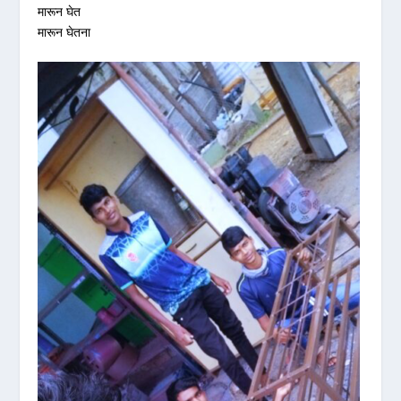
मारून घेत
मारून घेतना