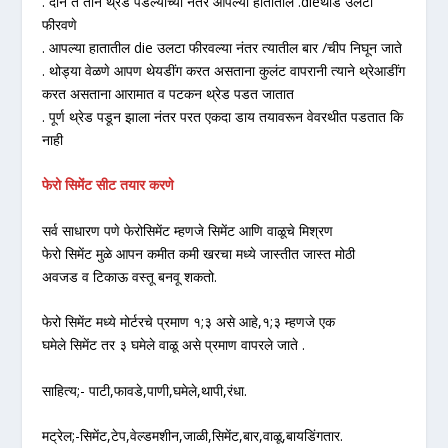
. दोन ते तीन थ्रेड पडल्याच्या नंतर आपल्या हातातील .dieथोड उलटा
फीरवणे
. आपल्या हातातील die उलटा फीरवल्या नंतर त्यातील बार /चीप निघून जाते
. थोड्या वेळणे आपण थेयडींग करत असताना कुलंट वापरानी त्याने थ्रेआडींग
करत असताना आरामात व पटकन थ्रेड पडत जातात
. पूर्ण थ्रेड पडून झाला नंतर परत एकदा डाय तयावरून वेवरथीत पडतात कि
नाही
फेरो सिमेंट सीट तयार करणे
सर्व साधारण पणे फेरोसिमेंट म्हणजे सिमेंट आणि वाळूचे मिश्रण
फेरो सिमेंट मुळे आपन कमीत कमी खरचा मध्ये जास्तीत जास्त मोठी
अवजड व टिकाऊ वस्तू बनवू शकतो.
फेरो सिमेंट मध्ये मोर्टरचे प्रमाण १;३ असे आहे,१;३ म्हणजे एक
घमेले सिमेंट तर ३ घमेले वाळू असे प्रमाण वापरले जाते .
साहित्य;- पाटी,फावडे,पाणी,घमेले,थापी,रंधा.
मट्रेल;-सिमेंट,टेप,वेल्डमशीन,जाळी,सिमेंट,बार,वाळू,बायडिंगतार.