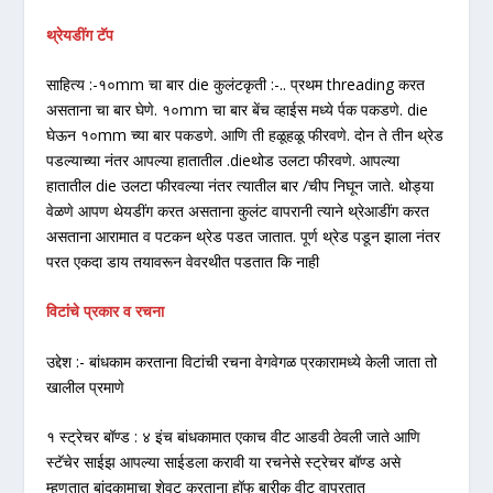
थ्रेयडींग टॅप
साहित्य :-१०mm चा बार die कुलंटकृती :-.. प्रथम threading करत
असताना चा बार घेणे. १०mm चा बार बेंच व्हाईस मध्ये र्पक पकडणे. die
घेऊन १०mm च्या बार पकडणे. आणि ती हळूहळू फीरवणे. दोन ते तीन थ्रेड
पडल्याच्या नंतर आपल्या हातातील .dieथोड उलटा फीरवणे. आपल्या
हातातील die उलटा फीरवल्या नंतर त्यातील बार /चीप निघून जाते. थोड्या
वेळणे आपण थेयडींग करत असताना कुलंट वापरानी त्याने थ्रेआडींग करत
असताना आरामात व पटकन थ्रेड पडत जातात. पूर्ण थ्रेड पडून झाला नंतर
परत एकदा डाय तयावरून वेवरथीत पडतात कि नाही
विटांचे प्रकार व रचना
उद्देश :- बांधकाम करताना विटांची रचना वेगवेगळ प्रकारामध्ये केली जाता तो
खालील प्रमाणे
१ स्ट्रेचर बॉण्ड : ४ इंच बांधकामात एकाच वीट आडवी ठेवली जाते आणि
स्टॅचेर साईझ आपल्या साईडला करावी या रचनेसे स्ट्रेचर बॉण्ड असे
म्हणतात बांदकामाचा शेवट करताना हॉफ बारीक वीट वापरतात