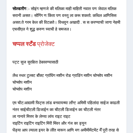
सोल्डारीग
:- सोइंग म्हणजे की मलिका माही माहिती नवात पण जेवाल मलिक
सरानी असत। सोंगिंग ण किंता पण वस्तु ला करू शकतो. कथिल आणिसिस
असत.ते गरम केल की विटळते। विथवून अखादी . स स करण्याची जागा नेहमी
एचसीएल ने शुद्ध करुण घ्याची हे समजल।
चप्पल स्टँड
प्रोजेक्ट
पट्ट सुज सुरक्षित ठेकावण्यासाठी
लैथ स्‍थर टुल्‍क्‍ट बौंक्‍ट ग्रांघिंग मशीन रोड ग्राडिंग मशीन चोप्‍सोप मशीन
चोप्‍सोप मशीन
चोप्‍सोप मशीन
एम चीट:आद्यामी फिट्स लांड बनवायच्या लॉंन्‍ट अमिमी पहिलांदा साईज काढली
नंतर साईचीटली डिजाईन का चीटली डिजाईन का चीटली नंतर
ला गानारे मित्तर के लेय्या लांय राइट राइट
राइटिंग राइटिंग राइटिंग मिंरी मिंवर और गंज का ड्युन
घेंड्या आप ल्याला इयर के लींत मारून आणि मग अमीमीमेंटमेंट मेँ पूरी तरह से