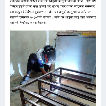
पहिल्यांदा आपली आर्थिंग वायर त्या धातूच्या वस्तूला जोडावी लागते . आणि मग
वेल्डिंग रॉडने त्याला करू शकतो जर आर्थिंग वायर त्याला जोडलेली नसेलतर
त्या धातूला वेल्डिंग लागू शकणार नाही . जर धातूची वस्तू पातळ असेल तर
मशीनचे टेम्परेजर ५-९०पर्यंत ठेवायचे . आणि जर धातूची वस्तू जाड असेलतर
मशीनचे टेम्परेजर जास्त ठेवायचे .