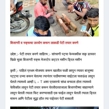
बिजागरी व स्क्रूचा
उपयोग करून लाकडी पेटी तयार करणे
उद्देश ;- पेटी तयार करणे साहित्य ;- सांगवणी पट्या फेव्यक्वीक सकृ डायवर
खिळे चुका बिजागरी स्क्रू मेजरटेप कट्टर मशीन ड्रिल मशीन
कृती ;- पाहिलं प्रथम मोजमाप करून खालील फळी कापून त्यावर बाजूच्या
पट्ट्या उभ्या करून घेतल्या त्यानंतर पाठीमागच्या साईटला फ्लाऊंड लावून
घेतले त्यामध्ये आम्ही L – T अशा प्रकारचे सांधा बनवला होता त्यामध्ये
फेविकॉल लावून पेटी तयार करून घेत्लीदरवाजाला बिजागरीच्या साहाय्याने
लावून घेतली त्याला फिट करण्यासाठी एक फाईल लावून घेतली त्याला ड्रिल
मारून आणि पेटीला सुद्धा हॉल त्या पाईपवर पेटी बसवली