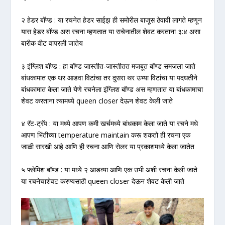
२ हेडर बॉण्ड : या रचनेत हेडर साईझ ही समोरील बाजूस ठेवावी लागते म्हणून
यास हेडर बॉण्ड अस रचना म्हणतात या राचेनातील शेवट करताना ३:४ असा
बारीक वीट वापरली जातेय
३ इंग्लिश बॉण्ड : हा बॉण्ड जास्तीत-जास्तीतत मजबूत बॉण्ड समजला जाते
बांधकामात एक थर आडवा विटांचा तर दुसरा थर उभ्या विटांचा या पदधतीने
बांधकामात केला जाते येणे रचनेला इंग्लिश बॉण्ड अस म्हणतात या बांधकामाचा
शेवट करताना त्यामध्ये queen closer देऊन शेवट केली जाते
४ रॅट-ट्रॅप : या मध्ये आपण कमी खर्चमध्ये बांधकाम केला जाते या रचने मधे
आपण भिंतीच्या temperature maintain करू शकतो ही रचना एक
जाळी सारखी आहे आणि ही रचना आणि सेलर या प्रकाशमध्ये केला जातेत
५ फ्लेमिश बॉण्ड : या मध्ये २ आडव्या आणि एक उभी अशी रचना केली जाते
या रचनेचाशेवट करण्यसाठी queen closer देऊन शेवट केली जाते