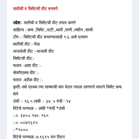
मातीची व सिमेंटची वीट बनवणे
उद्देश
:- मातीची व सिमेंटची वीट तयार करणे
साहित्य :-कच ,सिमेंट ,पाटी ,थापी ,पाणी ,मशीन ,साची
टीप :- सिमेंटची वीट बनवण्यासाठी १:६ असे प्रमाण
मातीची वीट :-भेंडा
भाजलेली वीट :-भाजावी वीट
सिमेंटची वीट:-
फ्लाय -अशा वीट :-
सेफॉरएक्स वीट :-
फायर -ब्रीक वीट :-
कृती:-सर्व प्रथम त्या साच्याची माप घेउन त्याला लागणारे मापाने सिमेंट कच
घेणे
उंची :- १६.५ लांबी :- ३४. ५ रुंदी : १४
विटेचे घनफळ :- लांबी *रुंदी *उंची
:-०. ३४५
०.१४
०. १६५
:-०. ००७९६९५
:-*१०००
विटेचे घनफळ:-७.९६९५ घन लिटर