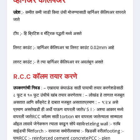
व्हर्निअर कॅलिपअर
उद्देश
;- कमीत कमी जाडी किवा उंची मोजण्यासाठी व्हर्निअर कॅलिपअर वापरले
जाते
टीप ;- हि ब्रिटिश व मॅट्रिक पद्धती मध्ये असते
लिस्ट काउंट ;- व्हर्निअर कॅलिपअर चा लिस्ट काउंट 0.02mm आहे
लास्ट काउंट ;- ते त्या व्हर्निअर कॅलिपअर वर अवलंबून असते
R.C.C कॉलम तयार करणे
उपकरणांची निवड
: – एखादया कंपाऊंड साठी पायाची तयार करणेशडेसाठी
८ फूट व १० फूट उंचीचे खांब तयार करणेतत्व : – लोखंड हे ताणात मजबूत
असतात आणि काँक्रेट हे दाबात मजबूत असतातप्रमाण : – १:२:४ असे
प्रमाण असतेखडी ही अर्धी पाऊण वापरली जातेV S I :- अश्या आकार मध्ये
वापरली जातेRCC कॉलम साठी tortion बार वापरला जातेत्याला साच्याला
ऑइल लावावे जेनेकरून त्याला काढून सोपे वहावेreteling wall :- स्लॅब
साईडची भिंतforch :- दरवाजा समोरीलसाचा :- खिडकी वरीलfooting :-
पायRCC :- reinforced cement concretePCC :- plen