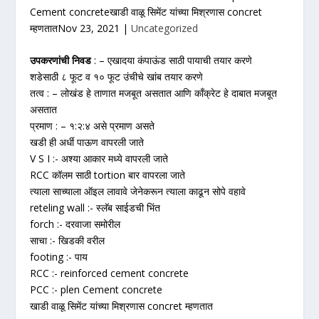
Cement concreteखाडी वाळू सिमेंट यांच्या मिश्रणास concret
म्हणतातNov 23, 2021 |
Uncategorized
उपकरणांची निवड
: – एखादया कंपाऊंड साठी पायाची तयार करणे
शडेसाठी ८ फूट व १० फूट उंचीचे खांब तयार करणे
तत्व : – लोखंड हे ताणात मजबूत असतात आणि काँक्रेट हे दाबात मजबूत
असतात
प्रमाण : – १:२:४ असे प्रमाण असते
खडी ही अर्धी पाऊण वापरली जाते
V S I :- अश्या आकार मध्ये वापरली जाते
RCC कॉलम साठी tortion बार वापरला जाते
त्याला साच्याला ऑइल लावावे जेनेकरून त्याला काढून सोपे वहावे
reteling wall :- स्लॅब साईडची भिंत
forch :- दरवाजा समोरील
साचा :- खिडकी वरील
footing :- पाय
RCC :- reinforced cement concrete
PCC :- plen Cement concrete
खाडी वाळू सिमेंट यांच्या मिश्रणास concret म्हणतात