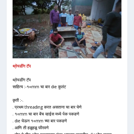
थ्रेयडींग टॅप
थ्रेयडींग टॅप
साहित्य :-१०mm चा बार die कुलंट
कृती :-.
. प्रथम threading करत असताना चा बार घेणे
. १०mm चा बार बेंच व्हाईस मध्ये र्पक पकडणे
. die घेऊन १०mm च्या बार पकडणे
. आणि ती हळूहळू फीरवणे