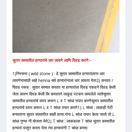
सुतार कामातील हत्यारांचे धार लावणे आणि दिवड करणे:-
1)निस्सना ( wild stone ) : हे सुतार कामातील हत्यारांलाना धार
लावणेयासाठी आहे henna सर्व हत्यारांनाला धार लावता येता2) करवत /
दिवड पकड : सुतार कामात करवत या हत्यारांला दिवड पकडने दिवड केली
जेता कारण दिवड केली कि करवतने लाकूड पटकन कापलेले जातेसुतार
कामातील हत्यारांचे वापर करून L व T सांधा तयार करणेसुतार कामातील
हत्यारांचे वापर करून L व T सांधा तयार करणे1) L सांधा : लाकडी पेटी
बनवताना सुतार कामातील काही हत्या.रांना L सांधा तयार केला जातो तो L
सांधा गुण्या नी मोजता येते2) T सांधा : लाकडाला T सांधा सुतार कामातील
हत्यारां पासून करता येता त्या हत्यारांनी T सांधा बनता.