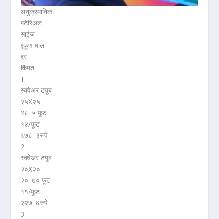
अनुक्रमानिक
मटेरिअल
साईज
एकूण माल
दर
किंमत
1
स्क्वेअर टयूब
२५X२५
४८. ५ फूट
१४/फूट
६७८. ३रूपे
2
स्क्वेअर टयूब
२०X२०
२०. ७० फूट
११/फूट
२२७. ७रूपे
3