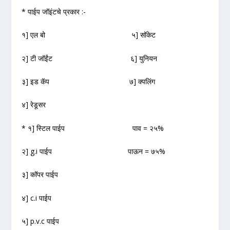
* पाईप जॉइंटचे प्रकार :-
१] एल बो ५] सॉकेट
२] टी जॉईंट ६] युनियन
३] इड कॅप ७] क्पलिंग
४] रेडूसर
* १] स्टिल पाईप पाव = २५%
२] g.i पाईप पाऊन = ७५%
३] कॉपर पाईप
४] c.i पाईप
५] p.v.c पाईप