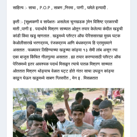
साहित्य :- साचा , P.O.P , साबण ,निरमा , पाणी , घमेले इत्यादी .
कृती :- [सूक्ष्मकणी व सापेक्षतः असलेला चुनखडक ]मेन विशिष्ट प्रकारची
माती ,पाणी इ . पदार्थाचे मिश्रण साच्यात ओतून तयार केलेल्या कंदील खडूची
कांडी किंवा खडू म्हणतात . खडूमध्ये प्लॅस्टर ऑफ पेरिससारखा मुख्य घटक
केओलीसारखे भरणद्रव्य, रंजकद्रव्य आणि बंधकद्रव्य हि प्रामुख्याने
असतात . फळ्यावर लिहिण्याच्या खडूच्या कांड्या १३ सेमी लांब असून त्या
एका बाजूस किंचित नीलगुल्या असतात . ह्या तयार करण्यासाठी प्लॅस्टर ऑफ
पेरिसमध्ये इतर आवश्यक पदार्थ मिसळून त्याचे पातळ मिश्रण साच्यात
ओततात मिश्रण थोड्याच वेळात घट्ट होते नंतर साचा उघडून कांड्या
काढून घेऊन खडूमध्ये साबण ग्लिसरीत , मेन इ . मिसळतात