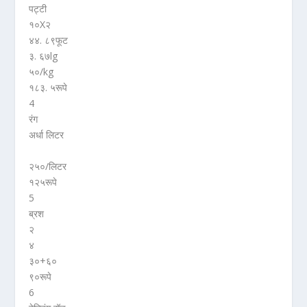
पट्टी
१०X२
४४. ८९फूट
३. ६७lg
५०/kg
१८३. ५रूपे
4
रंग
अर्धा लिटर
२५०/लिटर
१२५रूपे
5
ब्रश
२
४
३०+६०
९०रूपे
6