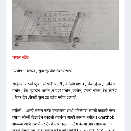
चप्पल स्टँड
उपयोग :- चप्पल , शुज सुरक्षित ठेवण्यासाठी
साहित्य :- स्क्वेरटूब , लोखंडी पट्टी , वेल्डिंग मशीन , रॉड ,हॅन्ड , ग्रांडिंग
मशीन , बेंच ग्रांडींग. मशीन ,चोपसो मशीन ,एप्रोन, सेफ्टी गॉगल ,बेंच व्हॉईस
, मेजर टेप ,सेफ्टी शुज 🧤 ह्यांड ग्लोज इत्यादी.
माहिती :- आम्ही चप्पल स्टँड बनवायचा आधी पहिल्यांदा त्याची काढली नंतर
त्याचा स्केची डिझाईन काढली त्यानंतर आम्ही स्क्याप मधील skverthob
शोधल्या आणि त्या मेजर टेपणे माप घेऊन कटिंग केल्या .मग त्यावरचा गंज
कडून घेतला मग आम्ही चप्पल स्टँड ची उंची 83 s .m लांबी 110 s.m व