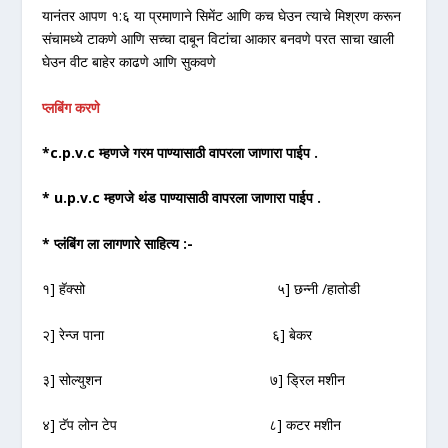
यानंतर आपण १:६ या प्रमाणाने सिमेंट आणि कच घेउन त्याचे मिश्रण करून
संचामध्ये टाकणे आणि सच्चा दाबून विटांचा आकार बनवणे परत साचा खाली
घेउन वीट बाहेर काढणे आणि सुकवणे
प्लबिंग करणे
*c.p.v.c म्हणजे गरम पाण्यासाठी वापरला जाणारा पाईप .
* u.p.v.c म्हणजे थंड पाण्यासाठी वापरला जाणारा पाईप .
* प्लंबिंग ला लागणारे साहित्य :-
१] हॅक्सो ५] छन्नी /हातोडी
२] रेन्ज पाना ६] बेकर
३] सोल्युशन ७] ड्रिल मशीन
४] टॅप लोन टेप ८] कटर मशीन