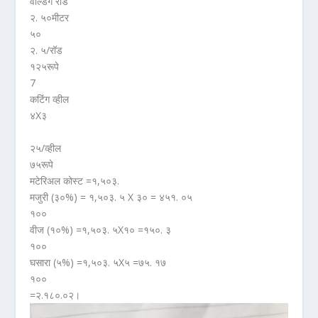
वेल्डिंग रॉड
२. ५०मीटर
५०
२. ५/रॉड
१२५रूपे
7
कटिंग व्हील
४X३
२५/व्हील
७५रूपे
मटेरिअल कोस्ट =१,५०३.
मजुरी (३०%) = १,५०३. ५ X ३० = ४५१. ०५
१००
वीज (१०%) =१,५०३. ५X१० =१५०. ३
१००
घसारा (५%) =१,५०३. ५X५ =७५. १७
१००
=२.१८०.०२।