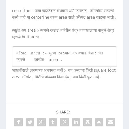
centerline :- पाया फाउंडेशन बांधकाम असे म्हणतात . जमिनीवर आखणी
केली जाते या centerline वरून area साठी कॉरपेट area काढला जातो .
ब्लूईत अप area :- म्हणजे खड्डा बाहेरील क्षेत्र पायाखालच्या बाजूचे क्षेत्र
म्हणजे built area .
कॉरपेट  area :- मुख्य स्वरूपात वापरण्यात येणारे चेत 
म्हणजे    कॉरपेट  area . 
आखणीसाठी लागणाऱ्या आवश्यक बाबी :- माप करताना किती square foot
area कॉरपेट , भिंतीचे बांधकाम किंवा इंच , पाय किती फूट आहे .
SHARE: