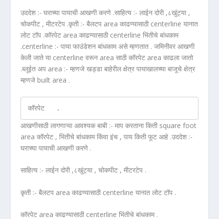
उददेश :- घराच्या पायाची आखणी करणे .साहित्य :- लाईन दोरी ,८खुंट्या ,
चोकपीट , मीटरटेप .कृती :- बैलटप area काढण्यासाठी centerline यानात
लोट टॉप .कॉरपेट area काढण्यासाठी centerline भिंतीचे बांधकाम
.centerline :- पाया फाउंडेशन बांधकाम असे म्हणतात . जमिनीवर आखणी
केली जाते या centerline वरून area साठी कॉरपेट area काढला जातो
.ब्लूईत अप area :- म्हणजे खड्डा बाहेरील क्षेत्र पायाखालच्या बाजूचे क्षेत्र
म्हणजे built area .
कॉरपेट   . 
आखणीसाठी लागणाऱ्या आवश्यक बाबी :- माप करताना किती square foot
area कॉरपेट , भिंतीचे बांधकाम किंवा इंच , पाय किती फूट आहे .उददेश :-
घराच्या पायाची आखणी करणे .
साहित्य :- लाईन दोरी ,८खुंट्या , चोकपीट , मीटरटेप .
कृती :- बैलटप area काढण्यासाठी centerline यानात लोट टॉप .
कॉरपेट area काढण्यासाठी centerline भिंतीचे बांधकाम .