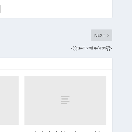
NEXT
꧁ऊर्जा आणी पर्यावरण꧂