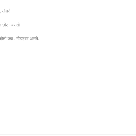
ू सोडते.
हन छोटा असतो.
होतो उदा . मीठाइवर असते.