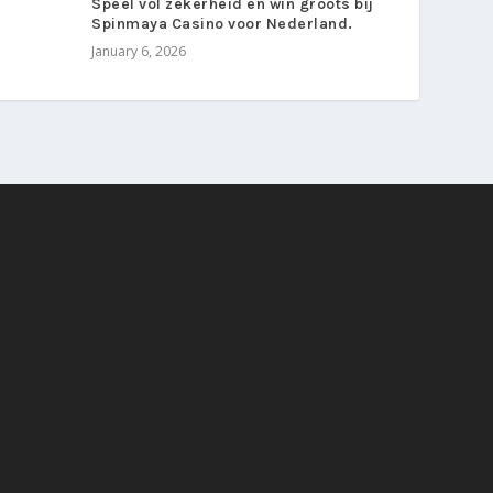
Speel vol zekerheid en win groots bij
Spinmaya Casino voor Nederland.
January 6, 2026