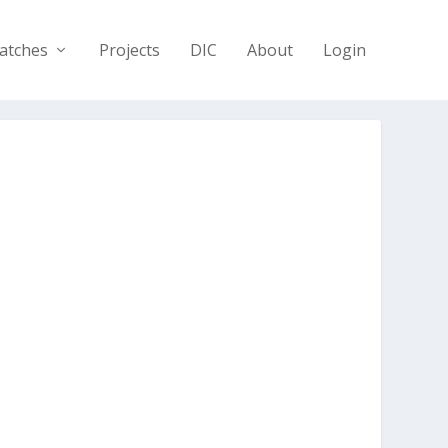
atches
Projects
DIC
About
Login