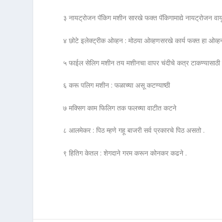
३ नायट्रोजन पॅकिग मशीन सारखे फक्त पॅकिगामाद्ये नायट्रोजन वाय
४ छोटे इलेक्ट्रीक ओव्हन : मोठया ओव्हणसरखे कार्य फक्त हा ओव्
५ फाईल सेलिग मशीन तय मशीनचा वापर चंदीचे कत्र टाकण्यासाठी 
६ करू पलिग मशीन : फळाच्या असू कटण्याष्ठी
७ मक्सिग काम फिलिग तक फलच्या वाटीत कटने
८ आलमेकर : पिठ म्हणे गहू बाजरी सर्व प्रकारचे पिठ असतो .
९ हितिग केतल : शेगदाने गरम करून कोनकर कढने .