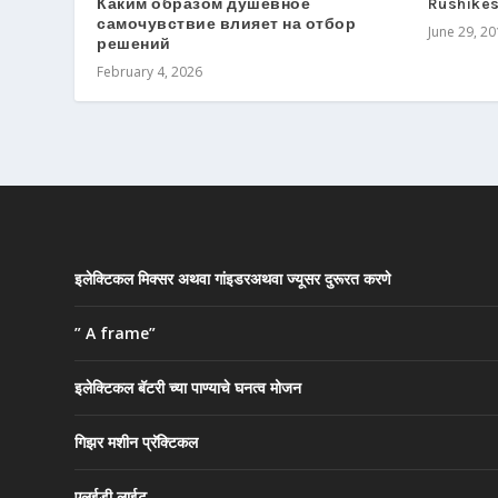
Каким образом душевное
Rushike
самочувствие влияет на отбор
June 29, 2
решений
February 4, 2026
इलेक्टिकल मिक्सर अथवा गांइडरअथवा ज्यूसर दुरूरत करणे
” A frame”
इलेक्टिकल बॅटरी च्या पाण्याचे घनत्व मोजन
गिझर मशीन प्रॅक्टिकल
एलईडी लाईट