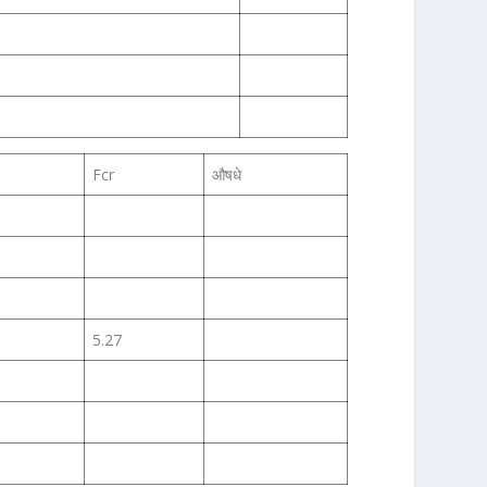
Fcr
औषधे
5.27