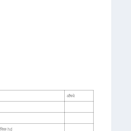
औषधे
िंसिक hd