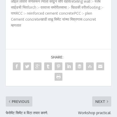
ऑइल लावावे जेनेकरून त्याला काढून सोपे वहावेreteling wall :- स्लॅब
साईडची भिंतforch :- दरवाजा समोरीलसाचा :- खिडकी वरीलfooting :-
पायRCC :- reinforced cement concretePCC :- plen
Cement concreteखाडी वाळू सिमेंट यांच्या मिश्रणास concret
म्हणतात
SHARE:
PREVIOUS
NEXT
फेरोमेंट सिमेंट व विटा तयार करणे.
Workshop practical.