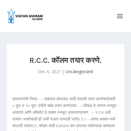
R.C.C. कॉलम तयार करणे.
Dec 6, 2021
|
Uncategorized
उपकरणांची निवड : – एखादया कंपाऊंड साठी पायाची तयार करणेशडेसाठी
८ फूट व १० फूट उंचीचे खांब तयार करणेतत्व : – लोखंड हे ताणात मजबूत
असतात आणि काँक्रेट हे दाबात मजबूत असतातप्रमाण : – १:२:४ असे
प्रमाण असतेखडी ही अर्धी पाऊण वापरली जातेV S I :- अश्या आकार मध्ये
वापरली जातेRCC कॉलम साठी tortion बार वापरला जातेत्याला साच्याला