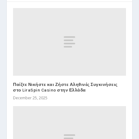
Παίξτε Νικήστε και Ζήστε Αληθινές Συγκινήσεις
στο LiraSpin Casino στην Ελλάδα
December 25, 2025