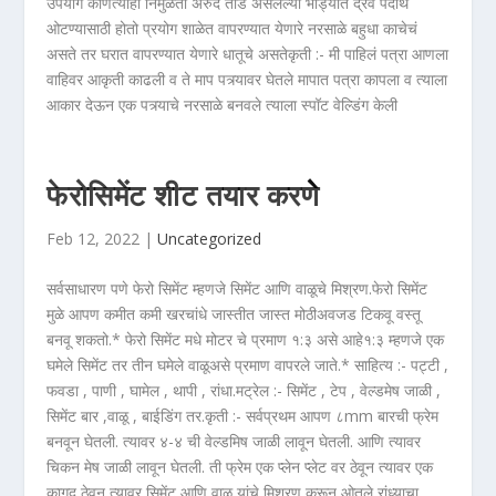
उपयोग कोणत्याही निमुळता अरुंद तोंड असलेल्या भांड्यात द्रव पदार्थ
ओटण्यासाठी होतो प्रयोग शाळेत वापरण्यात येणारे नरसाळे बहुधा काचेचं
असते तर घरात वापरण्यात येणारे धातूचे असतेकृती :- मी पाहिलं पत्रा आणला
वाहिवर आकृती काढली व ते माप पत्र्यावर घेतले मापात पत्रा कापला व त्याला
आकार देऊन एक पत्र्याचे नरसाळे बनवले त्याला स्पॉट वेल्डिंग केली
फेरोसिमेंट शीट तयार करणेे
Feb 12, 2022 |
Uncategorized
सर्वसाधारण पणे फेरो सिमेंट म्हणजे सिमेंट आणि वाळूचे मिश्रण.फेरो सिमेंट
मुळे आपण कमीत कमी खरचांधे जास्तीत जास्त मोठीअवजड टिकवू वस्तू
बनवू शकतो.* फेरो सिमेंट मधे मोटर चे प्रमाण १:३ असे आहे१:३ म्हणजे एक
घमेले सिमेंट तर तीन घमेले वाळूअसे प्रमाण वापरले जाते.* साहित्य :- पट्टी ,
फवडा , पाणी , घामेल , थापी , रांधा.मट्रेल :- सिमेंट , टेप , वेल्डमेष जाळी ,
सिमेंट बार ,वाळू , बाईडिंग तर.कृती :- सर्वप्रथम आपण ८mm बारची फ्रेम
बनवून घेतली. त्यावर ४-४ ची वेल्डमिष जाळी लावून घेतली. आणि त्यावर
चिकन मेष जाळी लावून घेतली. ती फ्रेम एक प्लेन प्लेट वर ठेवून त्यावर एक
कागद ठेवून त्यावर सिमेंट आणि वाळू यांचे मिश्रण करून ओतले रांध्याचा