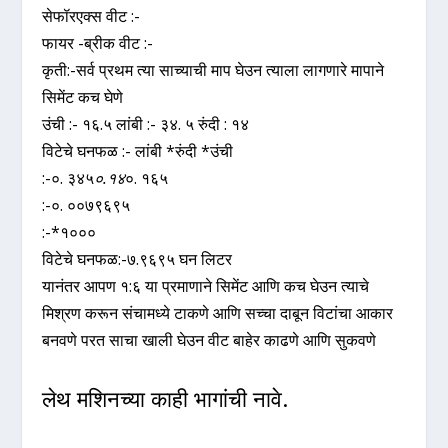
सेफॉरएक्स वीट :-
फायर -ब्रीक वीट :-
कृती:-सर्व प्रथम त्या साच्याची माप घेउन त्याला लागणारे मापाने
सिमेंट कच घेणे
उंची :- १६.५ लांबी :- ३४. ५ रुंदी : १४
विटेचे घनफळ :- लांबी *रुंदी *उंची
:-०. ३४५
०.१४
०. १६५
:-०. ००७९६९५
:-*१०००
विटेचे घनफळ:-७.९६९५ घन लिटर
यानंतर आपण १:६ या प्रमाणाने सिमेंट आणि कच घेउन त्याचे
मिश्रण करून संचामध्ये टाकणे आणि सच्चा दाबून विटांचा आकार
बनवणे परत साचा खाली घेउन वीट बाहेर काढणे आणि सुकवणे
लेथ मशिनच्या काही भागांची नावे.