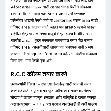
:- बैलटप area काढण्यासाठी centerline यानात लोट टॉप
.कॉरपेट area काढण्यासाठी centerline भिंतीचे बांधकाम
.centerline :- पाया फाउंडेशन बांधकाम असे म्हणतात .
जमिनीवर आखणी केली जाते या centerline वरून area साठी
कॉरपेट area काढला जातो .ब्लूईत अप area :- म्हणजे खड्डा
बाहेरील क्षेत्र पायाखालच्या बाजूचे क्षेत्र म्हणजे built area
.कॉरपेट area :- मुख्य स्वरूपात वापरण्यात येणारे चेत म्हणजे
कॉरपेट area . आखणीसाठी लागणाऱ्या आवश्यक बाबी :- माप
करताना किती square foot area कॉरपेट , भिंतीचे बांधकाम
किंवा इंच , पाय किती फूट आहे.
R.C.C कॉलम तयार करणे
उपकरणांची निवड
: – एखादया कंपाऊंड साठी पायाची तयार
करणेशडेसाठी ८ फूट व १० फूट उंचीचे खांब तयार करणेतत्व : –
लोखंड हे ताणात मजबूत असतात आणि काँक्रेट हे दाबात मजबूत
असतातप्रमाण : – १:२:४ असे प्रमाण असतेखडी ही अर्धी पाऊण
वापरली जातेV S I :- अश्या आकार मध्ये वापरली जातेRCC कॉलम