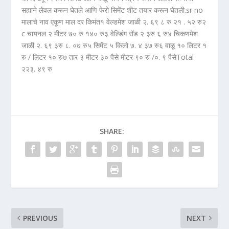
सह्याने लेवल करून घेतले आणि फेरो सिमेंट शीट तयार करून घेतली.sr no
मालाचे नाव एकूण माल दर किमंत१ वेल्डमेश जाळी २. ६९ ८ रु २१ . ५२ रु२
c चायनल २ मीटर ७० रु १४० रु३ वेल्डिंग रॉड २ ३रु ६ रु४ चिकणमेश
जाळी २. ६९ ३रु ८. ०७ रु५ सिमेंट ५ किलो ७. ४ ३७ रु६ वाळू १० लिटर १
रु / लिटर १० रु७ तार ३ मीटर ३० पैसे मीटर ९० रु /०. ९ पैसेTotal
२२३. ४९ रु
SHARE:
PREVIOUS
NEXT