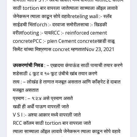
साठी tortion बार वापरला जातेत्याला साच्याला ऑइल लावावे
जेनेकरून त्याला काढून सोपे वहावेreteling wall :- स्लॅब
साईडची भिंतforch :- दरवाजा समोरीलसाचा :- खिडकी
वरीलfooting :- पायRCC :- reinforced cement
concretePCC :- plen Cement concreteखाडी वाळू
सिमेंट यांच्या मिश्रणास concret म्हणतातNov 23, 2021
उपकरणांची निवड
: – एखादया कंपाऊंड साठी पायाची तयार करणे
शडेसाठी ८ फूट व १० फूट उंचीचे खांब तयार करणे
तत्व : – लोखंड हे ताणात मजबूत असतात आणि काँक्रेट हे दाबात
मजबूत असतात
प्रमाण : – १:२:४ असे प्रमाण असते
खडी ही अर्धी पाऊण वापरली जाते
V S I :- अश्या आकार मध्ये वापरली जाते
RCC कॉलम साठी tortion बार वापरला जाते
त्याला साच्याला ऑइल लावावे जेनेकरून त्याला काढून सोपे वहावे