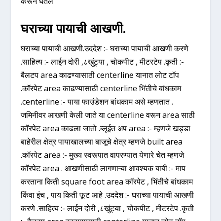
करून घेतले
घराच्या पायाची आखणी.
घराच्या पायाची आखणी.उददेश :- घराच्या पायाची आखणी करणे
.साहित्य :- लाईन दोरी ,८खुंट्या , चोकपीट , मीटरटेप .कृती :-
बैलटप area काढण्यासाठी centerline यानात लोट टॉप
.कॉरपेट area काढण्यासाठी centerline भिंतीचे बांधकाम
.centerline :- पाया फाउंडेशन बांधकाम असे म्हणतात .
जमिनीवर आखणी केली जाते या centerline वरून area साठी
कॉरपेट area काढला जातो .ब्लूईत अप area :- म्हणजे खड्डा
बाहेरील क्षेत्र पायाखालच्या बाजूचे क्षेत्र म्हणजे built area
.कॉरपेट area :- मुख्य स्वरूपात वापरण्यात येणारे चेत म्हणजे
कॉरपेट area . आखणीसाठी लागणाऱ्या आवश्यक बाबी :- माप
करताना किती square foot area कॉरपेट , भिंतीचे बांधकाम
किंवा इंच , पाय किती फूट आहे .उददेश :- घराच्या पायाची आखणी
करणे .साहित्य :- लाईन दोरी ,८खुंट्या , चोकपीट , मीटरटेप .कृती