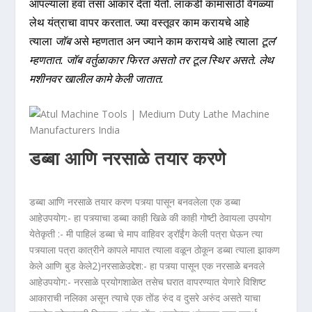
आपल्याला हवा तसा आकार देता येतो. लाकडी कामासाठी वेगळ्या
लेथ यंत्राचा वापर करतात. ज्या वस्तूवर काम करायचे आहे
त्याला
जॉब
असे म्हणतात अन ज्याने काम करायचे आहे त्याला
टूल’
म्हणतात. जॉब वर्तुळाकार फिरत असतो तर टूल स्थिर असते. लेथ
मशीनवर खालील कामे केली जातात.
डब्बा आणि नरसाळे तयार करणे
डब्बा आणि नरसाळे तयार करण पत्र्या पासून बनवलेला एक डब्बा
आहेउपयोग:- हा पत्र्याचा डब्बा काही खिळे की काही गोष्टी ठेवायला उपयोग
येतेकृती :- मी पाहिलं डब्बा चे माप वाहिवर ड्रॉईंग केली पत्रा घेऊन त्या
पत्र्याला पत्रा कात्रीने कापले मापात त्याला वळून ठोकून डब्बा त्याला झाकण
केले आणि बुड केले2)नरसाळेउद्देश:- हा पत्र्या पासून एक नरसाळे बनवले
आहेउपयोग:- नरसाळे प्रयोगशाळेत तसेच घरात वापरण्यात येणारे विशिष्ट
आकाराची नलिका असून त्याचे एक तोंड रुंद व दुसरे अरुंद असते याचा