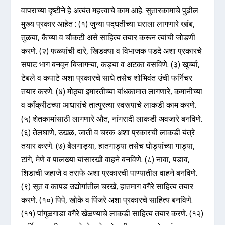
वापराच्या दृष्टीने हे अत्यंत महत्त्वाचे काम आहे. सुतारकामाचे पुढील
मुख्य प्रकार आहेत : (१) जुन्या पद्घतीच्या घराला लागणारे खांब,
तुळया, कैच्या व चौकटी असे साहित्य तयार करून त्यांची जोडणी
करणे. (२) फळ्यांची दारे, खिडक्या व विभाजक पडदे अशा प्रकारचे
सपाट भाग बनवून बिजागऱ्या, कड्या व अटका बसविणे. (३) खुर्च्या,
टेबले व कपाटे अशा प्रकारचे साधे तसेच शोभिवंत उंची फर्निचर
तयार करणे. (४) मोठ्या इमारतीच्या बांधकामात लागणारे, कमानीच्या
व काँक्रीटच्या आधारांचे तात्पुरत्या स्वरूपाचे लाकडी काम करणे.
(५) शेतकामांसाठी लागणारे औत, नांगरादी लाकडी अवजारे बनविणे.
(६) तेलघाणे, उखळ, जाती व चरक अशा प्रकारची लाकडी यंत्रे
तयार करणे. (७) बैलगाड्या, हातगाड्या तसेच घोड्यांच्या गाड्या,
टांगे, मेणे व पालख्या यांसारखी वाहने बनविणे. (८) नावा, पडाव,
शिडाची जहाजे व तराफे अशा प्रकारची पाण्यातील वाहने बनविणे.
(९) सूत व कापड उद्योगांतील चरखे, हातमाग वगैरे साहित्य तयार
करणे. (१०) पिपे, खोके व पिंजरे अशा प्रकारचे साहित्य बनविणे.
(११) पांगुळगाडा वगैरे खेळण्याचे लाकडी साहित्य तयार करणे. (१२)