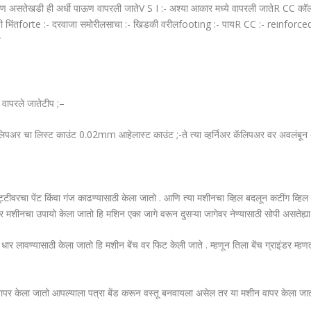
ाण असतेखडी ही अर्धी पाऊण वापरली जातेV S I :- अश्या आकार मध्ये वापरली जातेR CC कॉल
 साईडची भिंतforte :- दरवाजा समोरीलसाचा :- खिडकी वरीलfooting :- पायR CC :- rei
त
र वापरले जातेटीप ;–
र कॅलिपअर चा लिस्ट काउंट 0.02mm आहेलास्ट काउंट ;-ते त्या व्हर्निअर कॅलिपअर वर अवलंबून
पट्टीवरचा पेंट किंवा गंज काढण्यासाठी केला जातो . आणि त्या मशीनचा व्हिल बदलून कटींग व्
ीनचा उपायो केला जातो हि मशिन एका जागे वरून दुसऱ्या जागेवर नेण्यासाठी सोपी असतेह्या
ा धार लावण्यासाठी केला जातो हि मशीन बेंच वर फिट केली जाते . म्हणून तिला बेंच ग्राइंडर म्ह
ा वापर केला जातो आपल्याला पत्रा बेंड करून वस्तू बनवायला असेल तर या मशीन वापर केला 