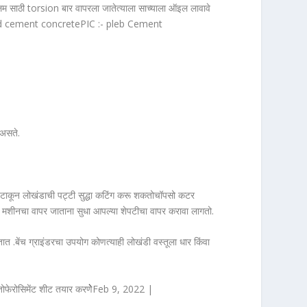
म साठी torsion बार वापरला जातेत्याला साच्याला ऑइल लावावे
nforced cement concretePIC :- pleb Cement
 असते.
हिल टाकून लोखंडाची पट्टी सुद्धा कटिंग करू शकतोचॉपसो कटर
 मशीनचा वापर जाताना सुधा आपल्या शेपटीचा वापर करावा लागतो.
णतात .बेंच ग्राइंडरचा उपयोग कोणत्याही लोखंडी वस्तूला धार किंवा
जातोफेरोसिमेंट शीट तयार करणेेFeb 9, 2022 |