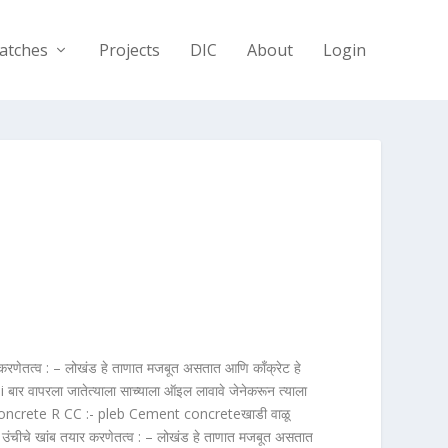
atches
Projects
DIC
About
Login
णेतत्व : – लोखंड हे ताणात मजबूत असतात आणि काँक्रेट हे
ार वापरला जातेत्याला साच्याला ऑइल लावावे जेनेकरून त्याला
ent concrete R CC :- pleb Cement concreteखाडी वाळू
उंचीचे खांब तयार करणेतत्व : – लोखंड हे ताणात मजबूत असतात