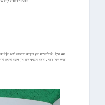
िक यंत्र बगायला भेटतात .
ा येईल अशी खालच्या बाजूला होल मारूनघेतले . ऐरण च्या
लची मापे अंदाजे घेऊन पूर्ण साचाबनउण घेतला . नंतर फास करत