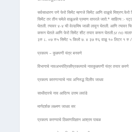
सर्वसाधारण पणे फेरो सिमेंट म्हणजे सिमेंट आणि वाळूचे मिश्रण.फे
सिमेंट तर तीन घमेले वाळूअसे प्रमाण वापरले जाते.* साहित्य :- पट्ट
घेतली. त्यावर ४-४ ची वेल्डमिष जाळी लावून घेतली. आणि त्यावर चिक
करून घेतले आणि फेरो सिमेंट शीट तयार करून घेतली.sr no माला
३रु ८. ०७ रु५ सिमेंट ५ किलो ७. ४ ३७ रु६ वाळू १० लिटर १ रु 
प्रकल्प – कुळपणी यंत्र बनवणे
विभागाचे नावअभयंत्रिकीप्रकल्पाचे नावकुळपणी यंत्र तयार करणे
प्रकल्प कारणाऱ्याचे नाव अनिरुद्ध दिलीप जाधव
साथीदारचे नाव आदित्य उत्तम लवांडे
मार्गदर्शक लक्ष्मण जाधव सर
प्रकल्प करण्याचे ठिकाणविज्ञान आश्रम पाबळ