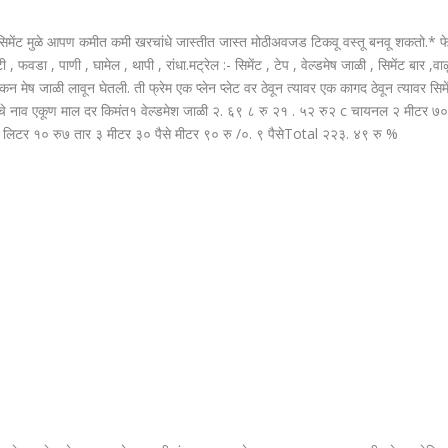
रो सिमेंट मुळे आपण कमीत कमी खरचांधे जास्तीत जास्त मोठीअवजड टिकवू वस्तू बनवू शकतो.* फे
ी , फवडा , पाणी , घामेल , थापी , रांधा.मट्रेल :- सिमेंट , टेप , वेल्डमेष जाळी , सिमेंट बा
न मेष जाळी लावून घेतली. ती फ्रेम एक प्लेन प्लेट वर ठेवून त्यावर एक कागद ठेवून त्यावर सिम
चे नाव एकूण माल दर किमंत१ वेल्डमेश जाळी २. ६९ ८ रु २१ . ५२ रु२ c चायनल २ मीटर ७०
/ लिटर १० रु७ तार ३ मीटर ३० पैसे मीटर ९० रु /०. ९ पैसेTotal २२३. ४९ रु %