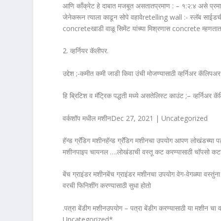
आणि काँक्रेट हे दाबात मजबूत असतातप्रमाण : – १:२:४ असे प्रम
जेनेकरून त्याला काढून सोपे वहावेretelling wall :- स्लॅब
concreteखाडी वाळू सिमेंट यांच्या मिश्रणास concrete म्हणता
2. व्हर्नियर कॅलीपर.
उद्देश ;-कमीत कमी जाडी किवा उंची मोजण्यासाठी व्हर्निअर कॅलिपअ
हि ब्रिटिश व मॅट्रिक पद्धती मध्ये असतेलिस्ट काउंट ;– व्हर्निअ
वर्कशॉप मधील मशीनDec 27, 2021 | Uncategorized
हॅन्ड ग्रॅंडिग मशीनहॅन्ड ग्रॅंडिग मशीनचा उपयोग आपण लोखंडच्या 
मशीनपाइप चायनल ….लोखंडाची वस्तू कट करण्यासाठी चॉपसो कटर मश
बेंच ग्राइंडर मशीनबेंच ग्राइंडर मशीनचा उपयोग वेग-वेगळ्या वस्तुंन
वरची फिनिशींग करण्यासाठी सुधा होतो
.पत्रा बेंडीग मशीनउपयोग – पत्रा बेंडीग करण्यासाठी या मशीन च
Uncategorized*