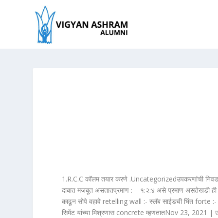
1.R.C.C कॉलम तयार करणे .Uncategorizedउपकरणांची निवड : – 
दाबात मजबूत असतातप्रमाण : – १:२:४ असे प्रमाण असतेखडी ही अर
काढून सोपे वहावे retelling wall :- स्लॅब साईडची भिंत f
सिमेंट यांच्या मिश्रणास concrete म्हणतातNov 23, 2021 | उ