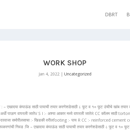
DBRT
B
WORK SHOP
Jan 4, 2022
|
Uncategorized
एखादया कंपाऊंड साठी पायाची तयार करणेशडेसाठी ८ फूट व १० फूट उंचीचे खांब तयार कर
्धी पाऊण वापरली जातेV S I :- अश्या आकार मध्ये वापरली जातेR CC कॉलम साठी tortoni ब
orte :- दरवाजा समोरीलसाचा :- खिडकी वरीलfooting :- पाय R CC :- reinforced cem
पकरणांची निवड :जि – एखादया कंपाऊंड साठी पायाची तयार करणेशडेसाठी ८ फूट व १० फूट 