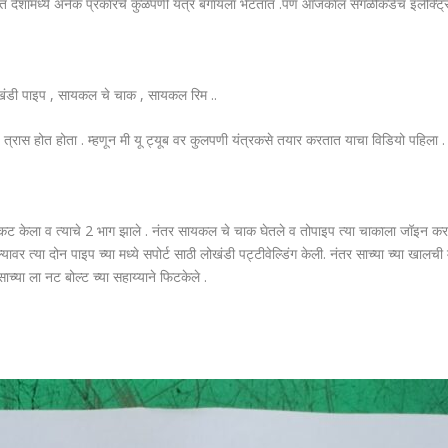
भारत देशामध्ये अनेक प्रकारचे कुळपणी यंत्र बगायला भेटतात .पण आजकाल सगळीकडेच इलेक्ट्र
 ,लोखंडी पाइप , सायकल चे चाक , सायकल रिम ..
ास होत होता . म्हणून मी यू ट्यूब वर कुलपणी यंत्रकसे तयार करतात याचा विडियो पहिला .
ट केला व त्याचे 2 भाग झाले . नंतर सायकल चे चाक घेतले व तोपाइप त्या चाकाला जॉइन करत
यावर त्या दोन पाइप च्या मध्ये सपोर्ट साठी लोखंडी पट्टीवेल्डिंग केली. नंतर साच्या च्या खा
या ला नट बोल्ट च्या सहाय्याने फिटकेले .