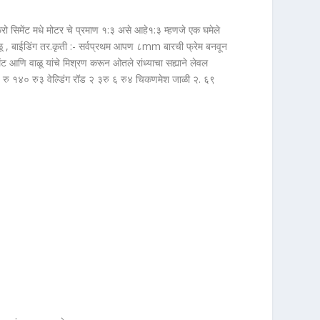
रो सिमेंट मधे मोटर चे प्रमाण १:३ असे आहे१:३ म्हणजे एक घमेले
र ,वाळू , बाईडिंग तर.कृती :- सर्वप्रथम आपण ८mm बारची फ्रेम बनवून
ेंट आणि वाळू यांचे मिश्रण करून ओतले रांध्याचा सह्याने लेवल
 रु १४० रु३ वेल्डिंग रॉड २ ३रु ६ रु४ चिकणमेश जाळी २. ६९