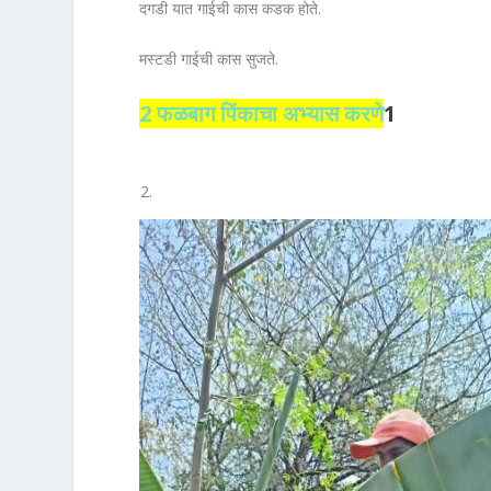
दगडी यात गाईची कास कडक होते.
मस्टडी गाईची कास सुजते.
2 फळबाग पिंकाचा अभ्यास करणे
1