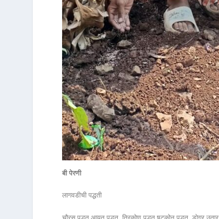
बी पेरणी
लागवडीची पद्धती
चौरस पद्धत,आयत पद्धत, त्रिकोण पद्धत,षटकोन पद्धत, डोगर उतार 