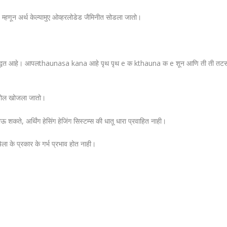
ात्का: म्हणून अर्थ केल्यामुए ओव्हरलोडेड जैमिनीत सोडला जातो।
ी श्रेष्ठ पद्धत आहे। आपलthaunasa kana आहे पृथ पृथ e क kthauna क e शून आणि 
मतोल खोजला जातो।
 शकते, अर्थिंग हेसिंग हेजिंग सिस्टम्स की धातू धारा प्रवाहित नाही।
ेला के प्रकार के गर्भ प्रभाव होत नाही।