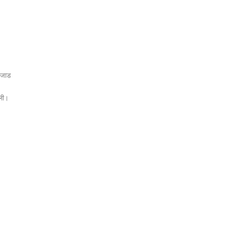
ि जाड
ेली।