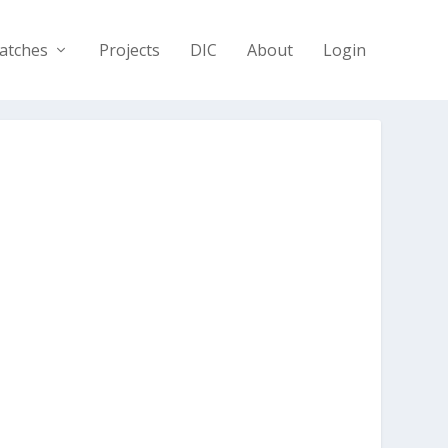
atches
Projects
DIC
About
Login