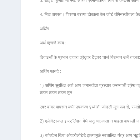
3. खड्डा बुजाताना प्लैट अर्थिंग प्रमाणीकरण लोणारी कोळसा आण
4. मिठा वापरत। पिपच्या वरच्या टोकाला वेल जोडं तीमेनस्वीचला क
अर्थिंग
अर्थ म्हणजे काय :
डिवाइसों के प्रभान द्वावारा त्रेट्वर टैट्वर चार्ज विद्यमान उर्जे त
अर्थिंग फायदे :
1) अर्थिंग सुरक्षित आहे आण जमानतीता प्रस्ताव करण्याच
तटस तटस तटस शून
एयर वायर वापरून कमीं उपकरण पृथ्वीशी जोडली मूल रूप से, स
2) एलेक्ट्रिकल इन्स्टॉलेशन मेघे धातू चालकता न पाहता वापरली जाऊ
3) व्होल्टेज किंवा ओव्हरोलोडेडे झल्यामुळे स्वचालित यंत्र आण भूइच