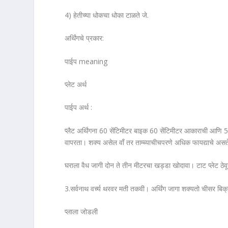
4) हेतीच्या धोकचा धोका टाळते जे.
अर्थिंगचे प्रकार:
पाईप meaning
प्लेट अर्थ
पाईप अर्थ :
प्लैट अर्थिंगना 60 सेंटिमीटर बाइक 60 सेंटिमीटर आकाराची आणि 5 म
वापरता। शक्य असेल वाँ तर ताम्ब्याचीचपरणे अधिक फायद्याचे अस
घराला वैध जागी दोन ते तीन मीटरचा खड्डा खोदावा। टाट प्लेट ठ
3.सर्वनाथ वर्च्य थरवर मती तकवी। अर्थिंग जागा शक्यतो चीसर बि
प्लाला जोडली