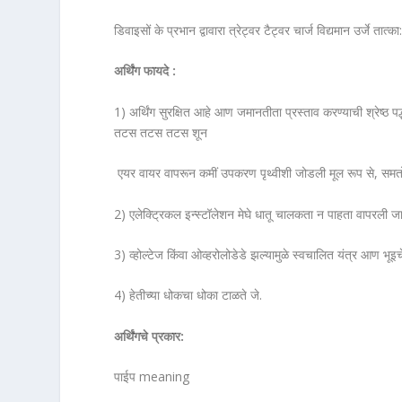
डिवाइसों के प्रभान द्वावारा त्रेट्वर टैट्वर चार्ज विद्यमान उर्जे त
अर्थिंग फायदे :
1) अर्थिंग सुरक्षित आहे आण जमानतीता प्रस्ताव करण्याच
तटस तटस तटस शून
एयर वायर वापरून कमीं उपकरण पृथ्वीशी जोडली मूल रूप से, स
2) एलेक्ट्रिकल इन्स्टॉलेशन मेघे धातू चालकता न पाहता वापरली जाऊ
3) व्होल्टेज किंवा ओव्हरोलोडेडे झल्यामुळे स्वचालित यंत्र आण भूइच
4) हेतीच्या धोकचा धोका टाळते जे.
अर्थिंगचे प्रकार:
पाईप meaning