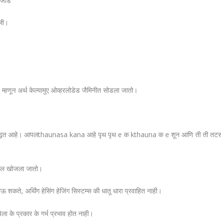
ि जाड
ेली।
ात्का: म्हणून अर्थ केल्यामुए ओव्हरलोडेड जैमिनीत सोडला जातो।
ी श्रेष्ठ पद्धत आहे। आपलthaunasa kana आहे पृथ पृथ e क kthauna क e शून आणि 
मतोल खोजला जातो।
 शकते, अर्थिंग हेसिंग हेजिंग सिस्टम्स की धातू धारा प्रवाहित नाही।
ेला के प्रकार के गर्भ प्रभाव होत नाही।