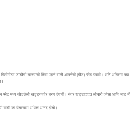
िलीमीटर जाडीची ताम्ब्याची किंवा पढ़ने वाली आयर्नची (बीड) प्लेट घ्यावी। अति अतिशय महा अ
ते।
ेवून प्लेट मध्य जोडलेली खड्ड्यबहेर धरण ठेवावी। नंतर खड्डादादत लोनारी कोसा आनि जाड 
क्री याची का घेतल्यास अधिक आनंद होतो।