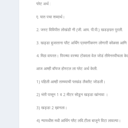
प्लेट अर्थ :
ए. यात पचा शब्दार्थ।
2. जस्ट विविपीत लोखंडी नी (जी. आय. पी.पी.) खडड़य़त पुरली.
3. खड्डा बुजाताना प्लैट अर्थिंग प्रमाणीकरण लोणारी कोळसा आण
4. मिठा वापरत। पिपच्या वरच्या टोकाला वेल जोडं तीमेनस्वीचला क
आज आम्ही बॉयज होस्टल ला प्लेट अर्थ केली.
1) पहिली आम्ही ताम्ब्याची प्‍लखंड लैक्‍लैट जोडली।
2) भंती पासून 1 व 2 मीटर सोडून खड्डा खांनावा ।
3) खड्डा 2 ख़ानला।
4) न्यायधीश मधी आर्थिग प्लैट लवि.टीला बाजूने विटा लावल्या।