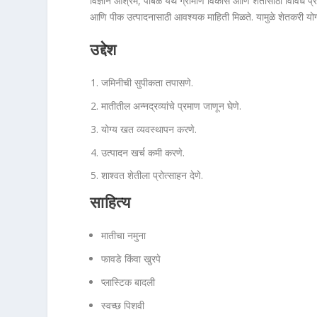
विज्ञान आश्रम, पाबळ येथे ग्रामीण विकास आणि शेतीसाठी विविध प्रयो
आणि पीक उत्पादनासाठी आवश्यक माहिती मिळते. यामुळे शेतकरी यो
उद्देश
जमिनीची सुपीकता तपासणे.
मातीतील अन्नद्रव्यांचे प्रमाण जाणून घेणे.
योग्य खत व्यवस्थापन करणे.
उत्पादन खर्च कमी करणे.
शाश्वत शेतीला प्रोत्साहन देणे.
साहित्य
मातीचा नमुना
फावडे किंवा खुरपे
प्लास्टिक बादली
स्वच्छ पिशवी