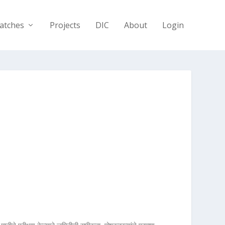
atches
Projects
DIC
About
Login