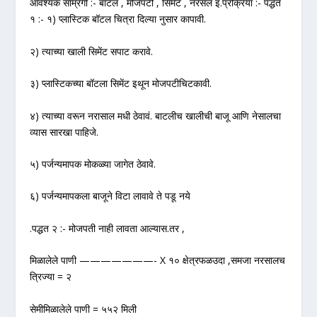
आवश्यक साम्रगी :- बॉटल , मोजपटी , सिमेंट , नरसल इ.प्रक्रिया :- पद्धत
१ :- १) प्लास्टिक बॉटल चित्रा दिल्या नुसार कापावी.
२) त्याच्या खाली सिमेंट सपाट करावे.
३) प्लास्टिकच्या बॉटला सिमेंट इथून मोजपटीचिटकावी.
४) त्याच्या वरून नरासाल मधी ठेवावं. बाटलीच खालीची बाजू आणि नेसालचा
व्यास सारखा पाहिजे.
५) पर्जन्यमापक मोकळ्या जागेत ठेवावे.
६) पर्जन्यमापकला बाजूने विटा लावावे ते पडू नये
.पद्धत २ :- मोजपती नाही लावता आल्यास.तर ,
मिळालेले पाणी ———————- X १० क्षेत्रफळउदा ,समजा नरसालच
त्रिज्या = २
सेमीमिळालेले पाणी = ५५२ मिली