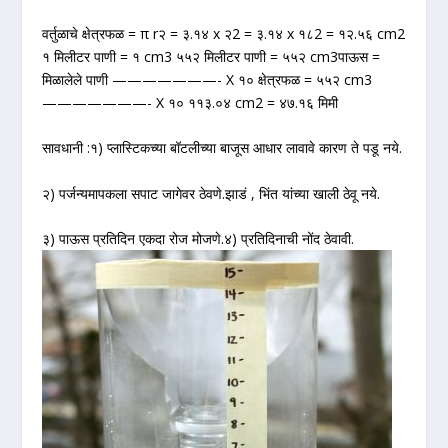
वर्तुळाचे क्षेत्रफळ = π r२ = ३.१४ x २2 = ३.१४ x १८2 = १२.५६ cm2
१ मिलीटर पाणी = १ cm3 ५५२ मिलीटर पाणी = ५५२ cm3पाऊस =
मिळालेले पाणी ———————- X १० क्षेत्रफळ = ५५२ cm3
———————- X १० ११३.०४ cm2 = ४७.१६ मिमी
सावधानी :१) प्लास्टिकच्या बॉटलीच्या बाजूस आधार लावावे कारण ते पडू नये.
२) पर्जन्यमापकला सपाट जागेवर ठेवणे.झाडं , भिंत यांच्या खाली ठेवू नये.
३) पाऊस प्रतिदिन एकदा रोज मोजणे.४) प्रतिदिनाची नोंद ठेवावी.