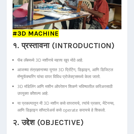
#3D MACHINE
१. प्रस्तावना (INTRODUCTION)
फॅब लॅबमध्ये 3D मशीनचे महत्त्व खूप मोठे आहे.
आजच्या तंत्रज्ञानाच्या युगात 3D प्रिंटिंग, डिझाइन, आणि डिजिटल
मॅन्युफॅक्चरिंग यांचा वापर विविध प्रोजेक्ट्समध्ये केला जातो.
3D मॉडेलिंग आणि मशीन ऑपरेशन शिकणे भविष्यातील करिअरसाठी
उपयुक्त कौशल्य आहे.
या प्रकल्पातून मी 3D मशीन कसे वापरायचे, त्यांचे प्रकार, मेंटेनन्स,
आणि डिझाइन सॉफ्टवेअर्स कसे operate करायचे हे शिकलो.
२. उद्देश (OBJECTIVE)