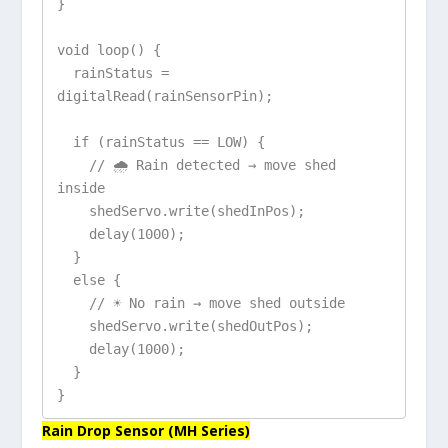
}

void loop() {

  rainStatus = 
digitalRead(rainSensorPin);

  if (rainStatus == LOW) {

    // 🌧 Rain detected → move shed 
inside

    shedServo.write(shedInPos);

    delay(1000);

  }

  else {

    // ☀ No rain → move shed outside

    shedServo.write(shedOutPos);

    delay(1000);

  }

}
Rain Drop Sensor (MH Series)