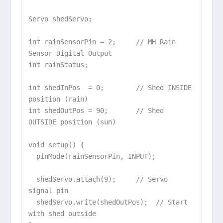
Servo shedServo;

int rainSensorPin = 2;     // MH Rain 
Sensor Digital Output

int rainStatus;

int shedInPos  = 0;        // Shed INSIDE 
position (rain)

int shedOutPos = 90;       // Shed 
OUTSIDE position (sun)

void setup() {

  pinMode(rainSensorPin, INPUT);

  shedServo.attach(9);     // Servo 
signal pin

  shedServo.write(shedOutPos);  // Start 
with shed outside
