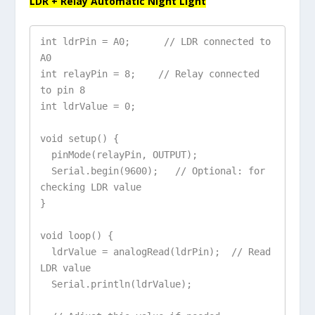
LDR + Relay Automatic Night Light
int ldrPin = A0;      // LDR connected to 
A0

int relayPin = 8;    // Relay connected 
to pin 8

int ldrValue = 0;

void setup() {

  pinMode(relayPin, OUTPUT);

  Serial.begin(9600);   // Optional: for 
checking LDR value

}

void loop() {

  ldrValue = analogRead(ldrPin);  // Read 
LDR value

  Serial.println(ldrValue);
