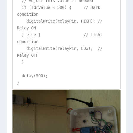
  // Adjust this value if needed

  if (ldrValue < 500) {     // Dark 
condition

    digitalWrite(relayPin, HIGH); // 
Relay ON

  } else {                  // Light 
condition

    digitalWrite(relayPin, LOW);  // 
Relay OFF

  }

  delay(500);
