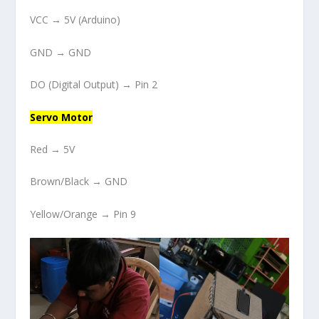
VCC → 5V (Arduino)
GND → GND
DO (Digital Output) → Pin 2
Servo Motor
Red → 5V
Brown/Black → GND
Yellow/Orange → Pin 9