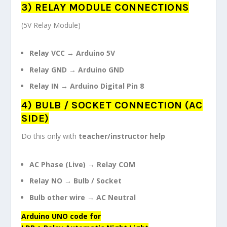
3) RELAY MODULE CONNECTIONS
(5V Relay Module)
Relay VCC → Arduino 5V
Relay GND → Arduino GND
Relay IN → Arduino Digital Pin 8
4) BULB / SOCKET CONNECTION (AC
SIDE)
Do this only with
teacher/instructor help
AC Phase (Live) → Relay COM
Relay NO → Bulb / Socket
Bulb other wire → AC Neutral
Arduino UNO code for