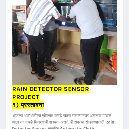
RAIN DETECTOR SENSOR
PROJECT
१) प्रस्तावना
आजच्या धकाधकीच्या जीवनात कपडे वाळत घातल्यानंतर अचानक पाऊस
आला तर कपडे भिजण्याची शक्यता असते. ही समस्या सोडवण्यासाठी
Rain
Detector Sensor आधारित Automatic Cloth