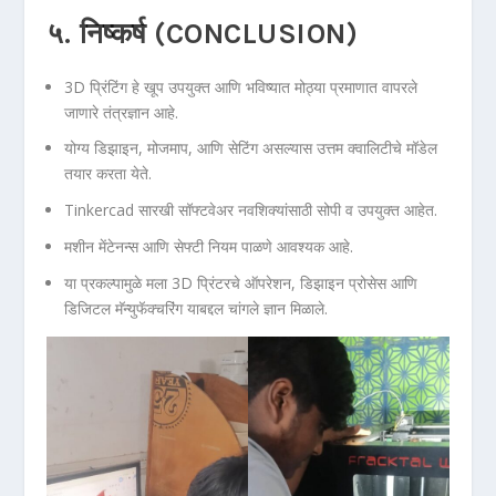
५. निष्कर्ष (CONCLUSION)
3D प्रिंटिंग हे खूप उपयुक्त आणि भविष्यात मोठ्या प्रमाणात वापरले
जाणारे तंत्रज्ञान आहे.
योग्य डिझाइन, मोजमाप, आणि सेटिंग असल्यास उत्तम क्वालिटीचे मॉडेल
तयार करता येते.
Tinkercad सारखी सॉफ्टवेअर नवशिक्यांसाठी सोपी व उपयुक्त आहेत.
मशीन मेंटेनन्स आणि सेफ्टी नियम पाळणे आवश्यक आहे.
या प्रकल्पामुळे मला 3D प्रिंटरचे ऑपरेशन, डिझाइन प्रोसेस आणि
डिजिटल मॅन्युफॅक्चरिंग याबद्दल चांगले ज्ञान मिळाले.