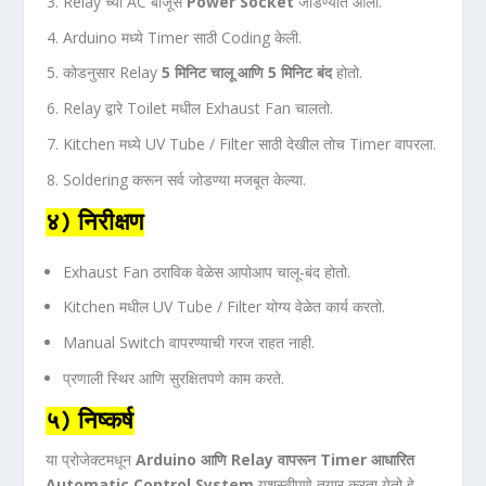
Relay च्या AC बाजूस
Power Socket
जोडण्यात आली.
Arduino मध्ये Timer साठी Coding केली.
कोडनुसार Relay
5 मिनिट चालू आणि 5 मिनिट बंद
होतो.
Relay द्वारे Toilet मधील Exhaust Fan चालतो.
Kitchen मध्ये UV Tube / Filter साठी देखील तोच Timer वापरला.
Soldering करून सर्व जोडण्या मजबूत केल्या.
४) निरीक्षण
Exhaust Fan ठराविक वेळेस आपोआप चालू-बंद होतो.
Kitchen मधील UV Tube / Filter योग्य वेळेत कार्य करतो.
Manual Switch वापरण्याची गरज राहत नाही.
प्रणाली स्थिर आणि सुरक्षितपणे काम करते.
५) निष्कर्ष
या प्रोजेक्टमधून
Arduino आणि Relay वापरून Timer आधारित
Automatic Control System
यशस्वीपणे तयार करता येतो हे