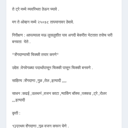
ते ट्रे मध्ये व्यवस्थित ठेऊन घ्यावे .
मग ते ओव्हन मध्ये २५०sc तापमानावर ठेवावे.
निरीक्षण : आपल्याला मऊ लुसलुशीत पाव अगदी बेकरीत भेटतात तसेच घरी
बनवता येते .
*
शेंगदाण्याची चिक्की तयार करणे
*
उद्देश :वेगवेगळ्या पदार्थापासून चिक्की पासून चिक्की बनवणे .
साहित्य :शेंगदाणा ,गुळ ,तेल ,इत्यादी ,,,,
साधन :कढई ,उलथनं ,वजन काटा ,प्याकिंग बॉक्स ,पक्कड ,ट्रे ,रोलर
,,,इत्यादी
कृती :
१}प्रथम शेंगदाणा ,गुळ वजन करून घेणे .