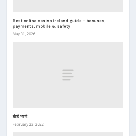
Best online casino Ireland guide – bonuses,
payments, mobile & safety
May 31, 2026
बोर्ड भरणे.
February 23, 2022