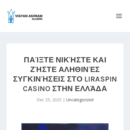
ΠΑΊΞΤΕ ΝΙΚΉΣΤΕ ΚΑΙ
ΖΉΣΤΕ ΑΛΗΘΙΝΈΣ
ΣΥΓΚΙΝΉΣΕΙΣ ΣΤΟ LIRASPIN
CASINO ΣΤΗΝ ΕΛΛΆΔΑ
Dec 25, 2025
|
Uncategorized