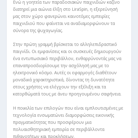
Ενώ η γοητεία των παραδοσιακών παιχνιδιών καζίνο
διατηρεί μια αιώνια έλξη στο LiraSpin, η εξερεύνησή
μας στον χώρο φανερώνει καινοτόμες εμπειρίες
παιχνιδιού που φαίνεται να αναδιαμορφώνουν τα
σύνορα της ψυχαγωγίας.
Στην πρώτη γραμμή βρίσκεται το αλληλεπιδραστικό
παιγνίδι. Οι εμφανίσεις και οι συσκευές δημιουργούν
ένα εντυπωσιακό περιβάλλον, ενθαρρύνοντάς μας να
επαναπροσδιορίσουμε την ασχόλησή μας με το
ηλεκτρονικό κόσμο. Αυτές οι εφαρμογές διαθέτουν
μοναδικά χαρακτηριστικά, δίνοντας τη δυνατότητα
στους χρήστες να ελέγχουν την εξέλιξη και τα
κατορθώματά τους με άνευ προηγουμένου σαφήνεια.
Η ποικιλία των επιλογών που είναι εμπλουτισμένες με
τεχνολογία ενσωματώνει διαμορφώσεις εικονικής
πραγματικότητας που προσφέρουν μια
πολυαισθητηριακή εμπειρία σε περιβάλλοντα
πιθανοτήτων και προκλήσεων.