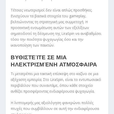
Τέτοιες νεωτερισμοί δεν είναι απλώς προσθήκες.
Ενισχύουν τα βασικά στοιχεία του gameplay,
βελτιώνοντας τη στρατηγική μας συμμετοχή. Η
προσεκτική ενσωμάτωση αυτών των εξελίξεων
σηματοδοτεί τη δέσμευση της LiraSpin να αναβαθμίσει
τόσο την ποιότητα ψυχαγωγίας όσο και την
ικανοποίηση των παικτών.
ΒΥΘΙΣΤΕΊΤΕ ΣΕ ΜΙΑ
ΗΛΕΚΤΡΙΣΜΈΝΗ ΑΤΜΌΣΦΑΙΡΑ
Τι μετατρέπει μια τακτική επίσκεψη στο καζίνο σε μια
αξέχαστη εμπειρία; Στο LiraSpin, είναι το εντυπωσιακό
περιβάλλον που συναντάμε, όπου κάθε στοιχείο
ανθίζει προσφέροντας ενδιαφέρουσα ψυχαγωγία.
Η λεπτομερής μας αξιολόγηση φανερώνει πολλές
πτυχές που συμβάλλουν σε αυτή την ενδιαφέρουσα