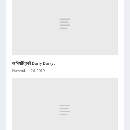
अभियांत्रिकी Daily Dairy.
November 26, 2019