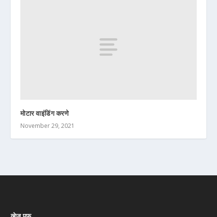
मोटार वाइंडिंग करणे
November 29, 2021
व्हेज पफ