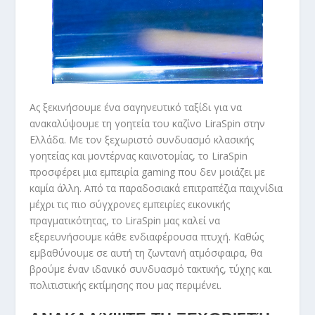
Ας ξεκινήσουμε ένα σαγηνευτικό ταξίδι για να
ανακαλύψουμε τη γοητεία του καζίνο LiraSpin στην
Ελλάδα. Με τον ξεχωριστό συνδυασμό κλασικής
γοητείας και μοντέρνας καινοτομίας, το LiraSpin
προσφέρει μια εμπειρία gaming που δεν μοιάζει με
καμία άλλη. Από τα παραδοσιακά επιτραπέζια παιχνίδια
μέχρι τις πιο σύγχρονες εμπειρίες εικονικής
πραγματικότητας, το LiraSpin μας καλεί να
εξερευνήσουμε κάθε ενδιαφέρουσα πτυχή. Καθώς
εμβαθύνουμε σε αυτή τη ζωντανή ατμόσφαιρα, θα
βρούμε έναν ιδανικό συνδυασμό τακτικής, τύχης και
πολιτιστικής εκτίμησης που μας περιμένει.