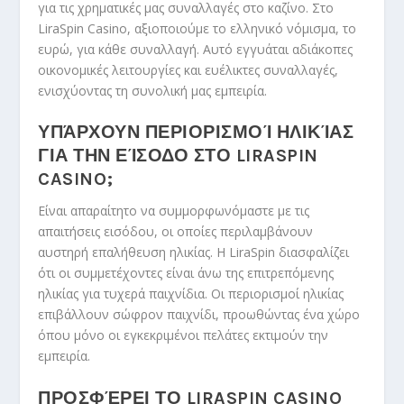
για τις χρηματικές μας συναλλαγές στο καζίνο. Στο
LiraSpin Casino, αξιοποιούμε το ελληνικό νόμισμα, το
ευρώ, για κάθε συναλλαγή. Αυτό εγγυάται αδιάκοπες
οικονομικές λειτουργίες και ευέλικτες συναλλαγές,
ενισχύοντας τη συνολική μας εμπειρία.
ΥΠΆΡΧΟΥΝ ΠΕΡΙΟΡΙΣΜΟΊ ΗΛΙΚΊΑΣ
ΓΙΑ ΤΗΝ ΕΊΣΟΔΟ ΣΤΟ LIRASPIN
CASINO;
Είναι απαραίτητο να συμμορφωνόμαστε με τις
απαιτήσεις εισόδου, οι οποίες περιλαμβάνουν
αυστηρή επαλήθευση ηλικίας. Η LiraSpin διασφαλίζει
ότι οι συμμετέχοντες είναι άνω της επιτρεπόμενης
ηλικίας για τυχερά παιχνίδια. Οι περιορισμοί ηλικίας
επιβάλλουν σώφρον παιχνίδι, προωθώντας ένα χώρο
όπου μόνο οι εγκεκριμένοι πελάτες εκτιμούν την
εμπειρία.
ΠΡΟΣΦΈΡΕΙ ΤΟ LIRASPIN CASINO