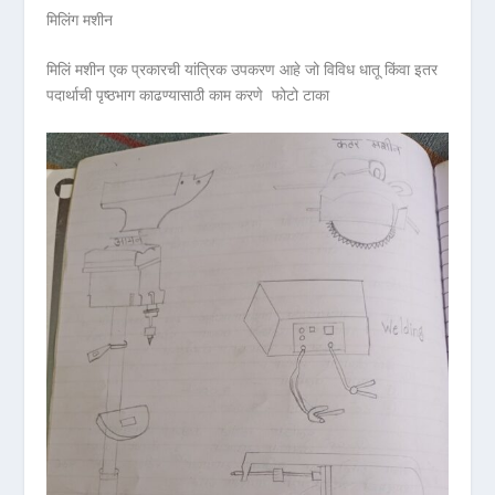
मिलिंग मशीन
मिलिं मशीन एक प्रकारची यांत्रिक उपकरण आहे जो विविध धातू किंवा इतर
पदार्थाची पृष्ठभाग काढण्यासाठी काम करणे फोटो टाका