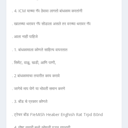
. 4. ICM याच्या गॅप ठेवावा लागतो बांधकाम करतांनी
. खालच्या थरावर गॅप सोडाला असले तर वरच्या थरावर गॅप
. आला नाही पाहिजे
. 1. बांधकामाला कोणते साहित्य वापरतात
. सिमेंट, वाळू, खडी, आणि पाणी,
. 2 बांधकामाचा तयारीत काय करावे
. जागेचे माप घेणे या भोवती समान करणे
. 3. बोंड चे प्रकार कोणते
. ट्रेचर बोंड FIeMiSh Heaber Enghish Rat Trpd B0nd
. 4. गोष्ट तयारी मध्ये कोणती पद्धत वापरावी